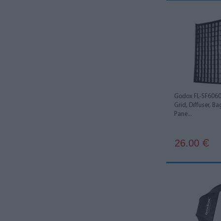
Hobolite
5
iFootage
1
Linkstar
1
MagMod
6
Nanlite
11
Godox FL-SF6060
Nanlux
8
Grid, Diffuser, Ba
Pane...
Neewer
16
Newell
8
26.00
€
Phottix
20
Profoto
4
Puluz
2
Quadralite
30