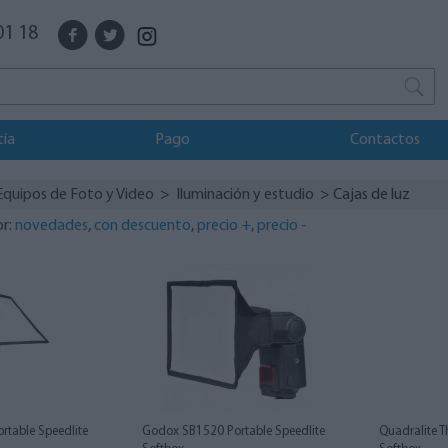
01 18
tía
Pago
Contactos
Equipos de Foto y Video
>
Iluminación y estudio
> Cajas de luz
or:
novedades
,
con descuento
,
precio +
,
precio -
table Speedlite
Godox SB1520 Portable Speedlite
Quadralite 