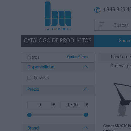
+349 369 4
CATÁLOGO DE PRODUCTOS
Garan
Tienda
>
Quitar filtros
Filtros
Ordenar p
Disponibilidad
En stock
Precio
€
€
Godox SB2030 Por
Brand