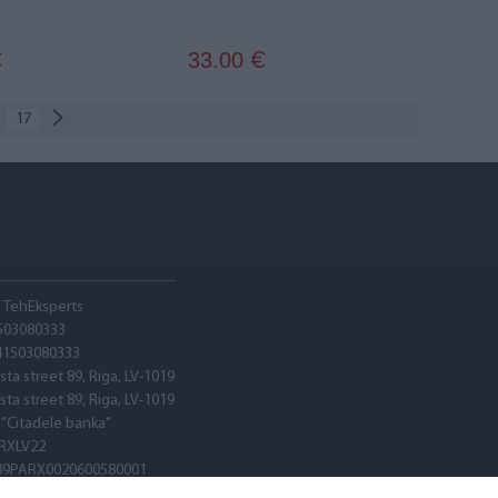
33.00
€
€
17
A TehEksperts
503080333
41503080333
sta street 89, Riga, LV-1019
sta street 89, Riga, LV-1019
 "Citadele banka"
RXLV22
89PARX0020600580001
RXLV22