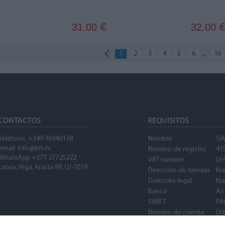
31.00
32.00
€
...
1
2
3
4
5
6
16
CONTACTOS
REQUISITOS
Teléfono. +349 36940118
Nombre
SI
email: info@bm.lv
Número de registro
41
WhatsApp +371 27725222
VAT number
LV
Latvia, Riga, Krasta 89, LV-1019
Dirección de tiendas
Kra
Domicilio legal
Kra
Banco
AS
SWIFT
PA
Número de cuenta
LV
SWIFT
PA