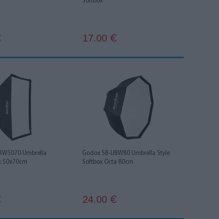
Softbox
17.00
€
€
BW5070 Umbrella
Godox SB-UBW80 Umbrella Style
ox 50x70cm
Softbox Octa 80cm
24.00
€
€