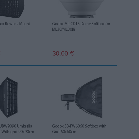
box Bowens Mount
Godox ML-CD15 Dome Softbox for
ML30/ML30Bi
30.00
€
€
UBW9090 Umbrella
Godox SB-FW6060 Softbox with
ox With grid 90x90cm
Grid 60x60cm