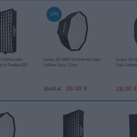
20%
 Softbox with
Godox SB-UBW120 Umbrella Style
Godox SB-U
g for Flexible LED
Softbox Octa 120cm
Style Softb
28.00
28.00
€
35.00
€