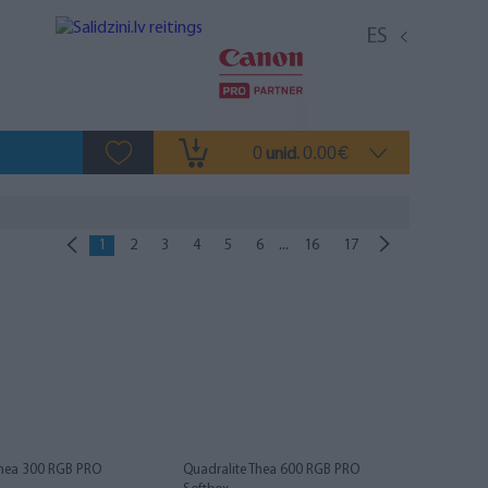
ES
0
0.00
unid.
€
...
1
2
3
4
5
6
16
17
Thea 300 RGB PRO
Quadralite Thea 600 RGB PRO