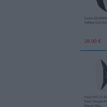
Rogue
3
Rotolight
2
Godox SB-UBW95 
Softbox Grid Oc
SmallRig
7
SMDV
9
28.00
€
Ulanzi
4
Visico
1
Weeylite
3
Yongnuo
6
Zhiyun
3
Puluz PU5125 95
Flash Octagon Pa
Bowens Mou...