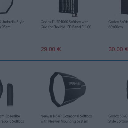
Umbrella Style
Godox FL-SF4060 Softbox with
Godox Soft
ta 95cm
Grid for Flexible LED Panel FL100
60x60cm
29.00
30.00
€
cm Speedlite
Neewer NS4P Octagonal Softbox
Godox SB-G
rabolic Softbox
with Neewer Mounting System
Style Softb