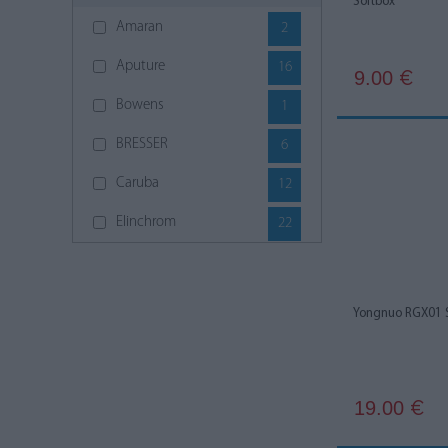
Softbox
Amaran
2
Aputure
16
9.00
€
Bowens
1
BRESSER
6
Caruba
12
Elinchrom
22
Falcon Eyes
3
Fomei
5
Yongnuo RGX01 
Fomex
3
GlareOne
8
19.00
€
Godox
110