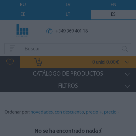
RU
LV
EN
EE
LT
ES
+349 369 401 18
0
0.00
unid.
€
CATÁLOGO DE PRODUCTOS
FILTROS
Ordenar por:
novedades
,
con descuento
,
precio +
,
precio -
No se ha encontrado nada :(