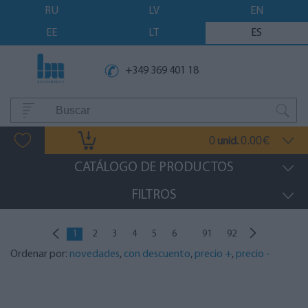
RU
LV
EN
EE
LT
ES
+349 369 401 18
0
0.00
unid.
€
CATÁLOGO DE PRODUCTOS
FILTROS
...
1
2
3
4
5
6
91
92
Ordenar por:
novedades
,
con descuento
,
precio +
,
precio -