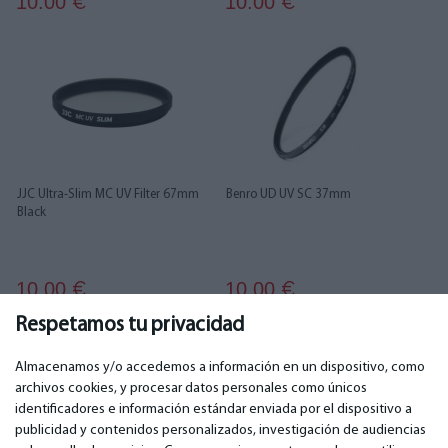
10.00
10.00
€
€
JJC Ultra-Slim MC UV Filter 67mm
Benro UD UV SC 37mm
Black
10.00
10.00
€
€
Respetamos tu privacidad
...
1
2
3
4
5
6
91
92
Almacenamos y/o accedemos a información en un dispositivo, como
archivos cookies, y procesar datos personales como únicos
identificadores e información estándar enviada por el dispositivo a
publicidad y contenidos personalizados, investigación de audiencias
IMPORTANTE
CONTACTOS