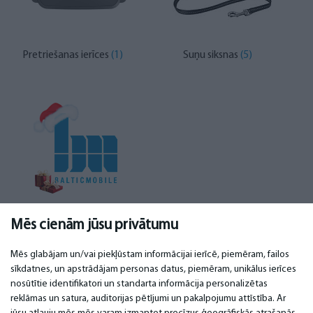
Pretriešanas ierīces
(1)
Suņu siksnas
(5)
Suņu būdas un paklāji
Mēs cienām jūsu privātumu
(1)
Mēs glabājam un/vai piekļūstam informācijai ierīcē, piemēram, failos
sīkdatnes, un apstrādājam personas datus, piemēram, unikālus ierīces
nosūtītie identifikatori un standarta informācija personalizētas
SVARĪGI
KONTAKTI
reklāmas un satura, auditorijas pētījumi un pakalpojumu attīstība. Ar