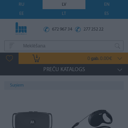
RU
LV
EN
EE
LT
ES
672 967 34
277 252 22
0
0.00
gab.
€
PREČU KATALOGS
Suņiem