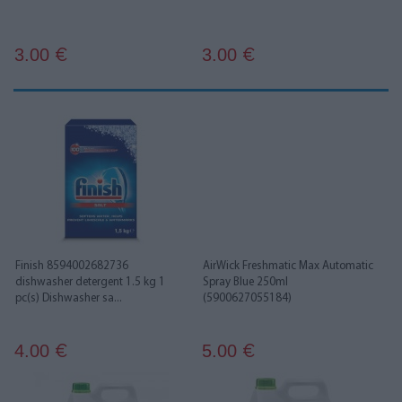
3.00
3.00
€
€
Finish 8594002682736
AirWick Freshmatic Max Automatic
dishwasher detergent 1.5 kg 1
Spray Blue 250ml
pc(s) Dishwasher sa...
(5900627055184)
4.00
5.00
€
€