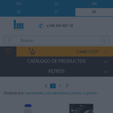
RU
LV
EN
EE
LT
ES
+349 369 401 18
0
0.00
unid.
€
CATÁLOGO DE PRODUCTOS
FILTROS
1
2
Ordenar por:
novedades
,
con descuento
,
precio +
,
precio -