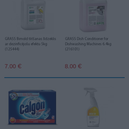
GRASS Bimold tīrīšanas līdzeklis
GRASS Dish Conditioner for
ar dezinficējošu efektu 5kg
Dishwashing Machines 6.4kg
(125444)
(216101)
7.00
8.00
€
€