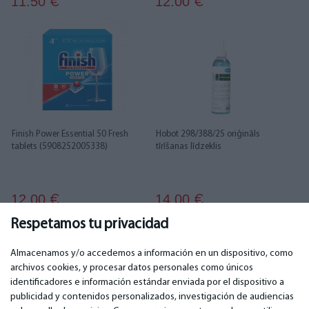
11.50
12.00
€
€
Finish Power Essential 50 Fresh
Hobot 298/388/2S oriģināls
tablets (5908252005338)
tīrīšanas līdzeklis
12.00
14.00
€
€
Respetamos tu privacidad
1
2
Almacenamos y/o accedemos a información en un dispositivo, como
archivos cookies, y procesar datos personales como únicos
identificadores e información estándar enviada por el dispositivo a
publicidad y contenidos personalizados, investigación de audiencias
IMPORTANTE
CONTACTOS