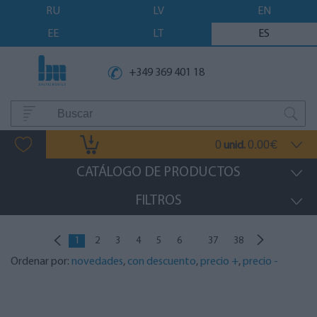
RU
LV
EN
EE
LT
ES
+349 369 401 18
0
0.00
unid.
€
CATÁLOGO DE PRODUCTOS
FILTROS
...
1
2
3
4
5
6
37
38
Ordenar por:
novedades
,
con descuento
,
precio +
,
precio -