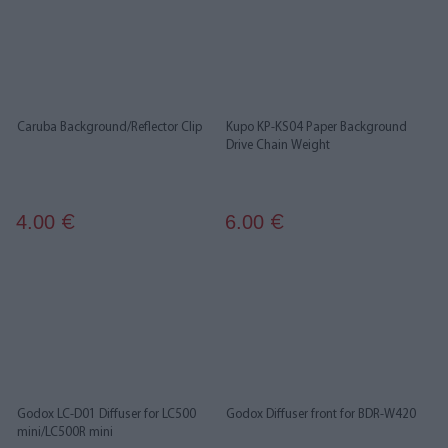
Caruba Background/Reflector Clip
Kupo KP-KS04 Paper Background
Drive Chain Weight
4.00
6.00
€
€
Godox LC-D01 Diffuser for LC500
Godox Diffuser front for BDR-W420
mini/LC500R mini