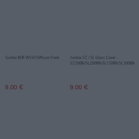
Godox BDR-W550 Diffuser Front
Godox SZ / SL Glass Cover -
SZ200Bi/SL200IIBi/SL150IIBi/SL300IIBi
9.00
9.00
€
€