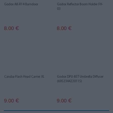
Godox AK-R14 Barndoor
Godox Reflector Boom Holder FH-
03
8.00
8.00
€
€
Caruba Flash Head Carrier XL
Godox DPU-85T Umbrella Diffuser
(6952344220115)
9.00
9.00
€
€