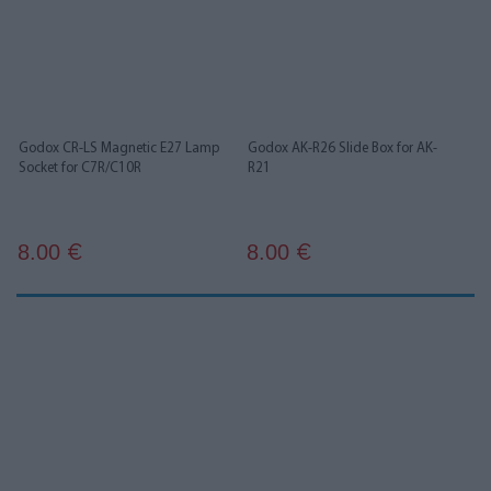
Godox CR-LS Magnetic E27 Lamp
Godox AK-R26 Slide Box for AK-
Socket for C7R/C10R
R21
8.00
8.00
€
€