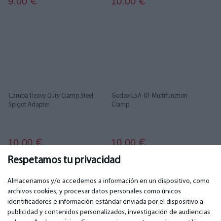
9.00
10.00
€
€
Caruba Heavy Duty Clamp Steel
Godox LSA-01 Multifunction
Spigot Adapter
Clamp
10.00
10.00
€
€
Respetamos tu privacidad
...
1
2
3
4
5
6
37
38
Almacenamos y/o accedemos a información en un dispositivo, como
archivos cookies, y procesar datos personales como únicos
identificadores e información estándar enviada por el dispositivo a
publicidad y contenidos personalizados, investigación de audiencias
IMPORTANTE
CONTACTOS