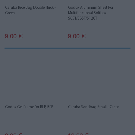
Caruba Rice Bag Double Thick -
Godox Aluminum Sheet For
Green
Multifunctional Softbox
S65T/S85T/S120T
9.00
9.00
€
€
Godox Gel Frame for BLP, BFP
Caruba Sandbag Small - Green