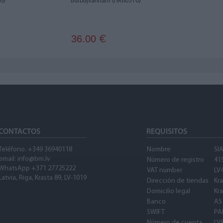
6)
Burbuļvannām (HR60310)
36.00
€
CONTACTOS
REQUISITOS
Teléfono. +349 36940118
Nombre
SI
email: info@bm.lv
Número de registro
41
WhatsApp +371 27725222
VAT number
LV
Latvia, Riga, Krasta 89, LV-1019
Dirección de tiendas
Kra
Domicilio legal
Kra
Banco
AS
SWIFT
PA
Número de cuenta
LV