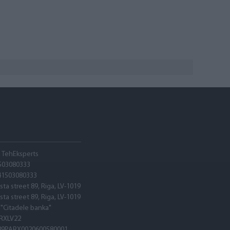
A TehEksperts
503080333
41503080333
sta street 89, Riga, LV-1019
sta street 89, Riga, LV-1019
 "Citadele banka"
RXLV22
89PARX0020600580001