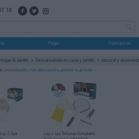
01 18
tía
Pago
Contactos
Hogar & Jardín
>
Descansando en casa y jardín.
> Jacuzzi y accesori
or:
novedades
,
con descuento
,
precio +
,
precio -
s Lay-Z-Spa
Lay-z-spa Tīrīšanas Komplekts