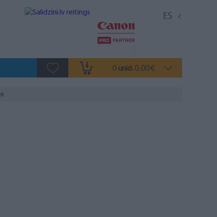
ES
0
0.00
unid.
€
os