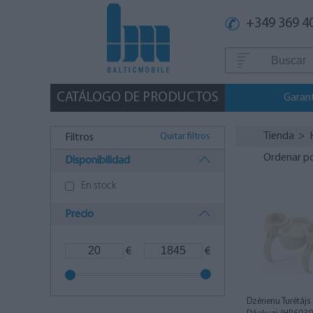
+349 369 4
CATÁLOGO DE PRODUCTOS
Garan
Tienda
>
Quitar filtros
Filtros
Ordenar p
Disponibilidad
En stock
Precio
€
€
Dzērienu Turētāj