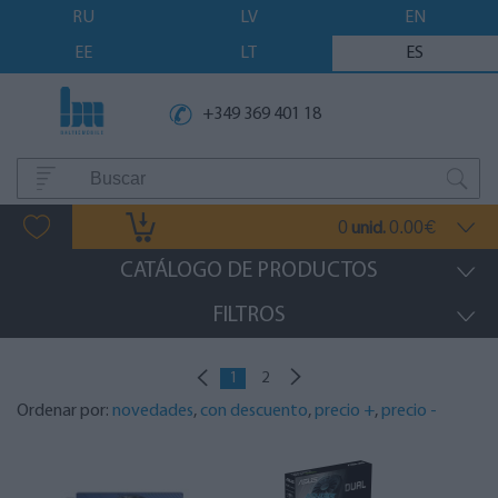
RU
LV
EN
EE
LT
ES
+349 369 401 18
0
0.00
unid.
€
CATÁLOGO DE PRODUCTOS
FILTROS
1
2
Ordenar por:
novedades
,
con descuento
,
precio +
,
precio -