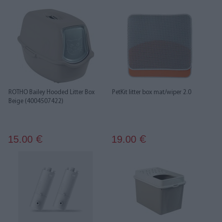
ROTHO Bailey Hooded Litter Box
PetKit litter box mat/wiper 2.0
Beige (4004507422)
15.00
19.00
€
€