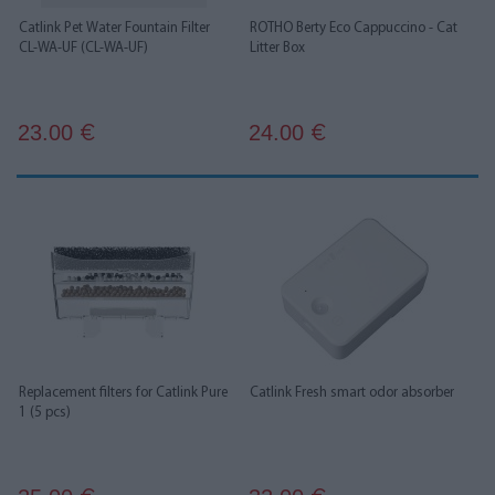
Catlink Pet Water Fountain Filter
ROTHO Berty Eco Cappuccino - Cat
CL-WA-UF (CL-WA-UF)
Litter Box
23.00
24.00
€
€
Replacement filters for Catlink Pure
Catlink Fresh smart odor absorber
1 (5 pcs)