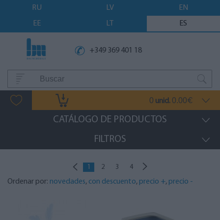
RU
LV
EN
EE
LT
ES
+349 369 401 18
0
0.00
unid.
€
CATÁLOGO DE PRODUCTOS
FILTROS
1
2
3
4
Ordenar por:
novedades
,
con descuento
,
precio +
,
precio -