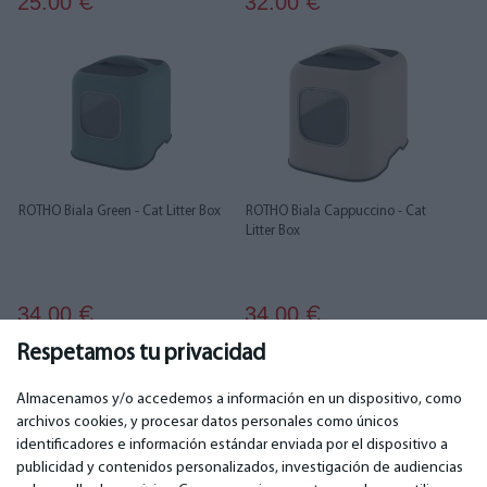
25.00
32.00
€
€
ROTHO Biala Green - Cat Litter Box
ROTHO Biala Cappuccino - Cat
Litter Box
34.00
34.00
€
€
Respetamos tu privacidad
1
2
3
4
Almacenamos y/o accedemos a información en un dispositivo, como
archivos cookies, y procesar datos personales como únicos
identificadores e información estándar enviada por el dispositivo a
publicidad y contenidos personalizados, investigación de audiencias
IMPORTANTE
CONTACTOS