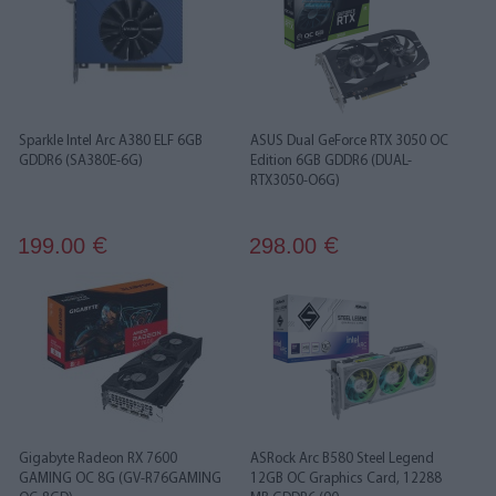
Sparkle Intel Arc A380 ELF 6GB
ASUS Dual GeForce RTX 3050 OC
GDDR6 (SA380E-6G)
Edition 6GB GDDR6 (DUAL-
RTX3050-O6G)
199.00
298.00
€
€
Gigabyte Radeon RX 7600
ASRock Arc B580 Steel Legend
GAMING OC 8G (GV-R76GAMING
12GB OC Graphics Card, 12288