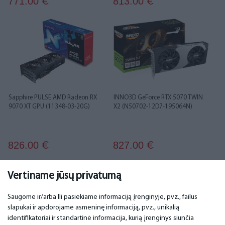
771.00
813.00
€
€
Sapphire PULSE AMD Radeon RX
INNO3D GeForce RTX 5070 TWIN
9070 XT GPU (11348-03-20G)
X2 (N50702-12D7-195064N)
826.00
827.00
€
€
1
2
Vertiname jūsų privatumą
Saugome ir/arba Ili pasiekiame informaciją įrenginyje, pvz., failus
slapukai ir apdorojame asmeninę informaciją, pvz., unikalią
SVARBU
KONTAKTINIAI DUOMENYS
identifikatoriai ir standartinė informacija, kurią įrenginys siunčia