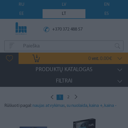
RU
LV
EN
EE
LT
ES
+370 372 488 57
0
0.00
vnt.
€
PRODUKTŲ KATALOGAS
FILTRAI
1
2
Rūšiuoti pagal:
naujas atvykimas
,
su nuolaida
,
kaina +
,
kaina -