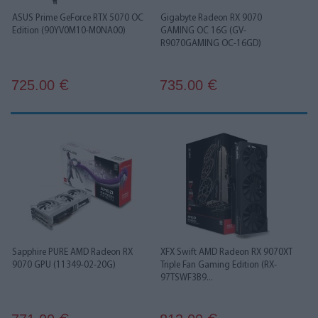
ASUS Prime GeForce RTX 5070 OC
Gigabyte Radeon RX 9070
Edition (90YV0M10-M0NA00)
GAMING OC 16G (GV-
R9070GAMING OC-16GD)
725.00
735.00
€
€
Sapphire PURE AMD Radeon RX
XFX Swift AMD Radeon RX 9070XT
9070 GPU (11349-02-20G)
Triple Fan Gaming Edition (RX-
97TSWF3B9...