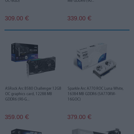
OC-8GD)
MB GDDR6 (90...
309.00
339.00
€
€
ASRock Arc B580 Challenger 12GB
Sparkle Arc A770 ROC Luna White,
OC graphics card, 12288 MB
16384 MB GDDR6 (SA770RW-
GDDR6 (90-G...
16GOC)
359.00
379.00
€
€