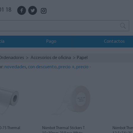
01 18
tía
Pago
Contactos
Ordenadores
>
Accesorios de oficina
> Papel
or:
novedades
,
con descuento
,
precio +
,
precio -
0-75 Thermal
Niimbot Thermal Stickers T
Niimbot Ther