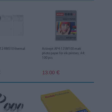
2-RMS10 thermal
Activejet AP4-125M100 matt
photo paper for ink printers; A4;
100 pcs
13.00
€
€