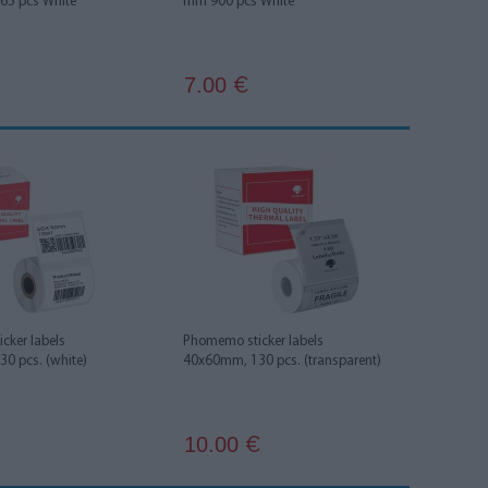
65 pcs White
mm 900 pcs White
7.00
€
cker labels
Phomemo sticker labels
0 pcs. (white)
40x60mm, 130 pcs. (transparent)
10.00
€