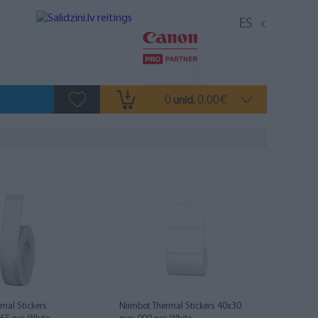
ES
0
0.00
unid.
€
mal Stickers
Niimbot Thermal Stickers 40x30