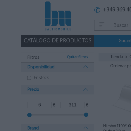
+349 369 4
CATÁLOGO DE PRODUCTOS
Garan
Tienda
>
Quitar filtros
Filtros
Ordenar p
Disponibilidad
En stock
Precio
€
€
Niimbot T100*10
Brand