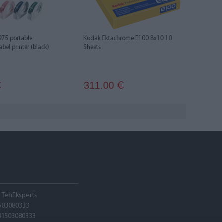
75 portable
Kodak Ektachrome E100 8x10 10
bel printer (black)
Sheets
311.00
€
€
A TehEksperts
503080333
41503080333