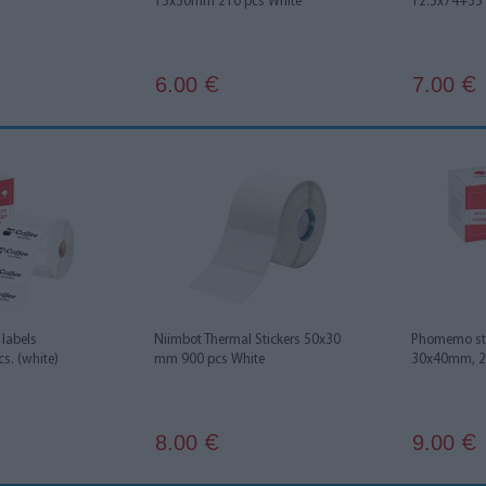
15x30mm 210 pcs White
12.5x74+35 
6.00
7.00
€
€
labels
Niimbot Thermal Stickers 50x30
Phomemo sti
s. (white)
mm 900 pcs White
30x40mm, 23
8.00
9.00
€
€