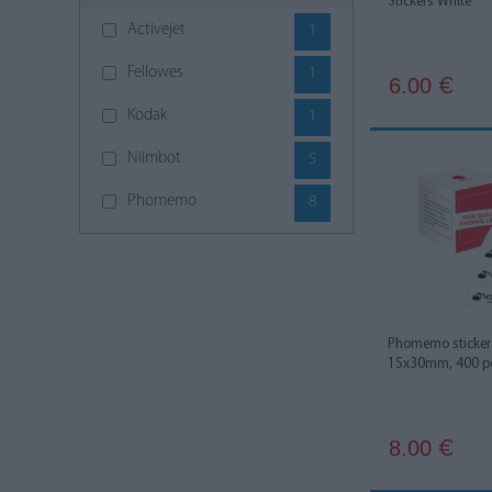
Stickers White
Activejet
1
Fellowes
1
6.00
€
Kodak
1
Niimbot
5
Phomemo
8
Phomemo sticker 
15x30mm, 400 pc
8.00
€