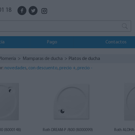
01 18
tía
Pago
Contactos
Plomería
>
Mamparas de ducha
> Platos de ducha
or:
novedades
,
con descuento
,
precio +
,
precio -
00 (8000148)
Roth DREAM-P /800 (8000099)
Roth ALOHA-