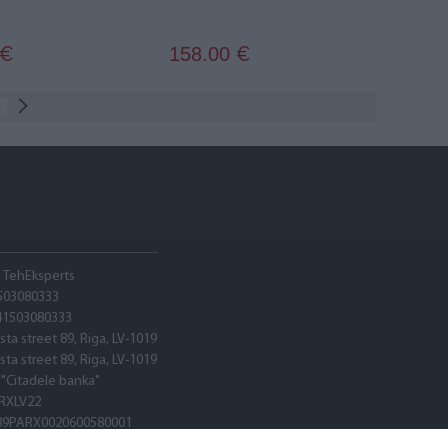
158.00
€
€
A TehEksperts
503080333
41503080333
sta street 89, Riga, LV-1019
sta street 89, Riga, LV-1019
 "Citadele banka"
RXLV22
89PARX0020600580001
RXLV22