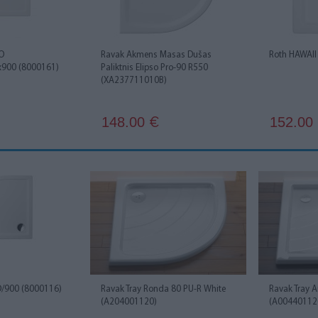
O
Ravak Akmens Masas Dušas
Roth HAWAII
x900 (8000161)
Paliktnis Elipso Pro-90 R550
(XA237711010B)
148.00
152.00
€
/900 (8000116)
Ravak Tray Ronda 80 PU-R White
Ravak Tray 
(A204001120)
(A00440112