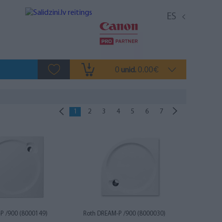
ES
0
0.00
unid.
€
1
2
3
4
5
6
7
P /900 (8000149)
Roth DREAM-P /900 (8000030)