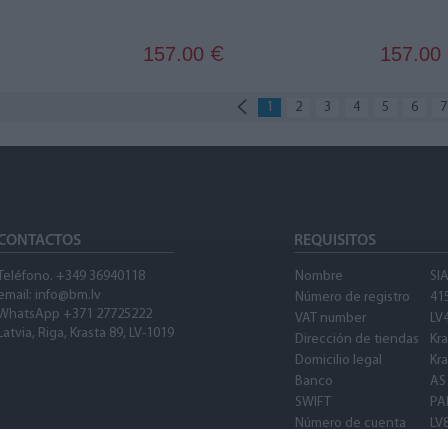
157.00
157.00
€
1
2
3
4
5
6
7
CONTACTOS
REQUISITOS
Teléfono. +349 36940118
Nombre
SI
email: info@bm.lv
Número de registro
41
WhatsApp +371 27725222
VAT number
LV
Latvia, Riga, Krasta 89, LV-1019
Dirección de tiendas
Kra
Domicilio legal
Kra
Banco
AS
SWIFT
PA
Número de cuenta
LV
SWIFT
PA