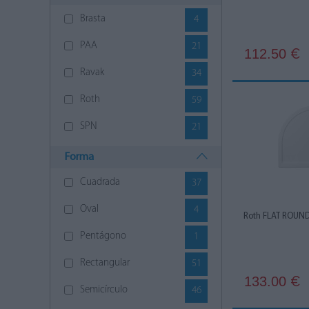
Brasta
4
PAA
21
112.50
€
Ravak
34
Roth
59
SPN
21
Forma
Cuadrada
37
Oval
4
Roth FLAT ROUND
Pentágono
1
Rectangular
51
133.00
€
Semicírculo
46