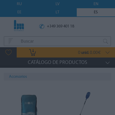
RU
LV
EN
EE
LT
ES
+349 369 401 18
0
0.00
unid.
€
CATÁLOGO DE PRODUCTOS
Accesorios