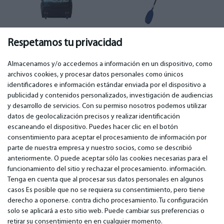
Accesorios para tablas
Accesorios para barcos
Respetamos tu privacidad
de SUP
(43)
y kayaks
(16)
Almacenamos y/o accedemos a información en un dispositivo, como
archivos cookies, y procesar datos personales como únicos
identificadores e información estándar enviada por el dispositivo a
publicidad y contenidos personalizados, investigación de audiencias
IMPORTANTE
CONTACTOS
y desarrollo de servicios. Con su permiso nosotros podemos utilizar
Servicios de garantía
Teléfono. +349 36940118
datos de geolocalización precisos y realizar identificación
Garantía
email: info@bm.lv
escaneando el dispositivo. Puedes hacer clic en el botón
Pago
WhatsApp +371 27725222
consentimiento para aceptar el procesamiento de información por
Términos de servicio
Latvia, Riga, Krasta 89, LV-1019
parte de nuestra empresa y nuestro socios, como se describió
Política de privacidad
anteriormente. O puede aceptar sólo las cookies necesarias para el
Contactos
funcionamiento del sitio y rechazar el procesamiento. información.
Contrato a distancia
Tenga en cuenta que al procesar sus datos personales en algunos
casos Es posible que no se requiera su consentimiento, pero tiene
derecho a oponerse. contra dicho procesamiento. Tu configuración
© 2026 All Rights Reserved.
solo se aplicará a esto sitio web. Puede cambiar sus preferencias o
www.bm.market
retirar su consentimiento en en cualquier momento.