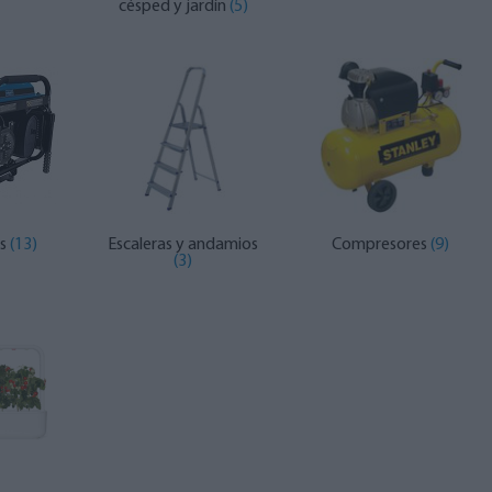
césped y jardín
(5)
es
(13)
Escaleras y andamios
Compresores
(9)
(3)