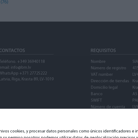
s
(76)
CONTACTOS
REQUISITOS
Teléfono. +349 36940118
Nombre
SI
email: info@bm.lv
Número de registro
41
WhatsApp +371 27725222
VAT number
LV
Latvia, Riga, Krasta 89, LV-1019
Dirección de tiendas
Kra
Domicilio legal
Kra
Banco
AS
SWIFT
PA
Número de cuenta
LV
SWIFT
PA
Waze
os cookies, y procesar datos personales como únicos identificadores e inf
on su permiso nosotros podemos utilizar datos de geolocalización precisos y 