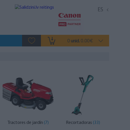
ES
0
0.00
unid.
€
Tractores de jardín
(7)
Recortadoras
(33)