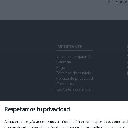
Accesorio
IMPORTANTE
Servicios de garantía
Garantía
Pago
Términos de servicio
Política de privacidad
Contactos
Contrato a distancia
Respetamos tu privacidad
Almacenamos y/o accedemos a información en un dispositivo, como archiv
personalizados, investigación de audiencias y desarrollo de servicios. C