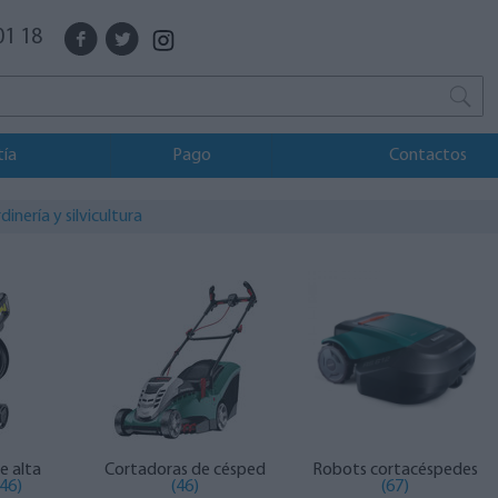
01 18
tía
Pago
Contactos
dinería y silvicultura
e alta
Cortadoras de césped
Robots cortacéspedes
46)
(46)
(67)