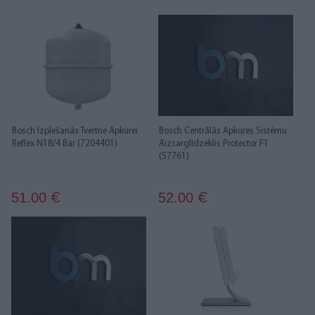
Bosch Izplešanās Tvertne Apkurei
Bosch Centrālās Apkures Sistēmu
Reflex N18/4 Bar (7204401)
Aizsarglīdzeklis Protector F1
(57761)
51.00
52.00
€
€