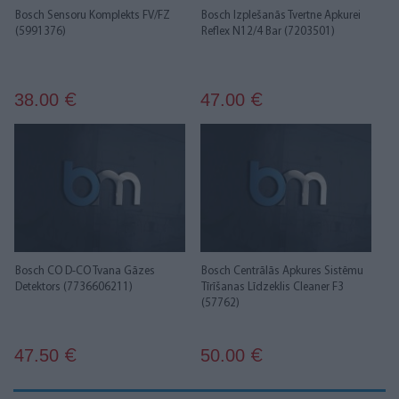
Bosch Sensoru Komplekts FV/FZ
Bosch Izplešanās Tvertne Apkurei
(5991376)
Reflex N12/4 Bar (7203501)
38.00
47.00
€
€
Bosch CO D-CO Tvana Gāzes
Bosch Centrālās Apkures Sistēmu
Detektors (7736606211)
Tīrīšanas Līdzeklis Cleaner F3
(57762)
47.50
50.00
€
€