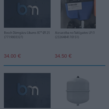
Bosch Dūmgāzu Līkums 87° Ø125
Aizsarzība no Tukšgaites LP/3
(7719003327)
(2326484170151)
34.00
34.50
€
€