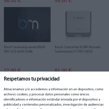
58.00
59.00
€
€
Bosch Savienotājcaurule 80/60
Bosch Control-Key K20RF Bezvadu
HKV 2/25 (63013548)
Savienošanai (7738113610)
72.00
81.00
€
€
Respetamos tu privacidad
1
2
3
4
Almacenamos y/o accedemos a información en un dispositivo, como
archivos cookies, y procesar datos personales como únicos
identificadores e información estándar enviada por el dispositivo a
publicidad y contenidos personalizados, investigación de audiencias
IMPORTANTE
CONTACTOS