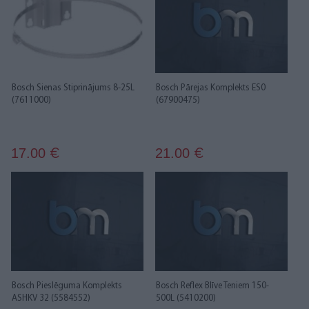
Bosch Sienas Stiprinājums 8-25L
Bosch Pārejas Komplekts ES0
(7611000)
(67900475)
17.00
21.00
€
€
Bosch Pieslēguma Komplekts
Bosch Reflex Blīve Teniem 150-
ASHKV 32 (5584552)
500L (5410200)