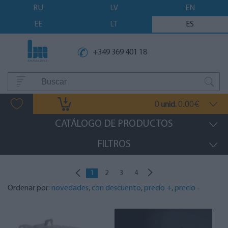
RU
LV
EN
EE
LT
ES
+349 369 401 18
0
0.00
unid.
€
CATÁLOGO DE PRODUCTOS
FILTROS
1
2
3
4
Ordenar por:
novedades
,
con descuento
,
precio +
,
precio -