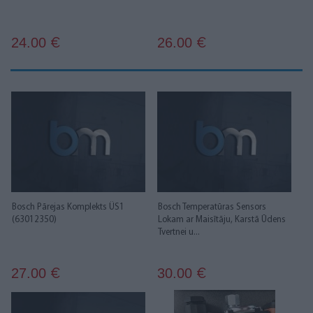
24.00
26.00
€
€
Bosch Pārejas Komplekts ÜS1
Bosch Temperatūras Sensors
(63012350)
Lokam ar Maisītāju, Karstā Ūdens
Tvertnei u...
27.00
30.00
€
€