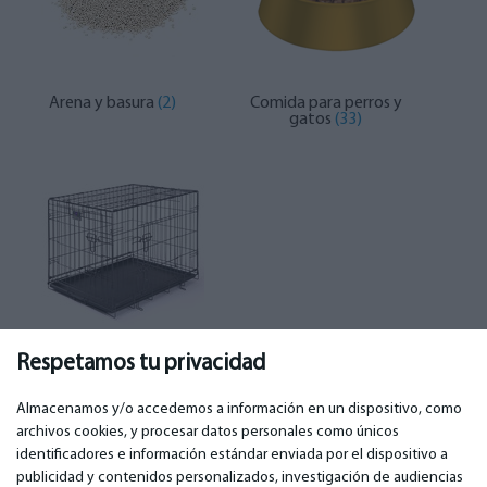
Arena y basura
(2)
Comida para perros y
gatos
(33)
Lemmikloomade
Respetamos tu privacidad
puurid ja kandjad
(1)
Almacenamos y/o accedemos a información en un dispositivo, como
archivos cookies, y procesar datos personales como únicos
identificadores e información estándar enviada por el dispositivo a
publicidad y contenidos personalizados, investigación de audiencias
IMPORTANTE
CONTACTOS