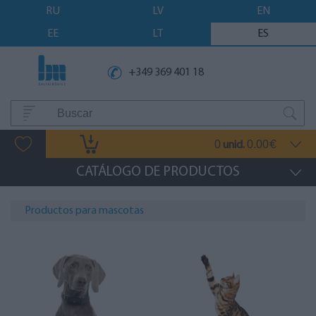
RU
LV
EN
EE
LT
ES
+349 369 401 18
0
0.00
unid.
€
CATÁLOGO DE PRODUCTOS
Productos para mascotas