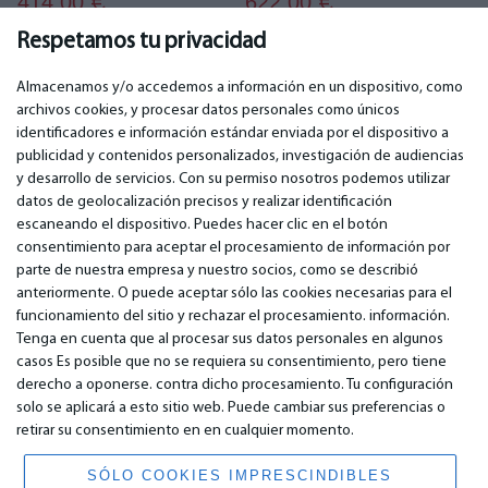
414.00
622.00
€
€
Respetamos tu privacidad
Almacenamos y/o accedemos a información en un dispositivo, como
archivos cookies, y procesar datos personales como únicos
identificadores e información estándar enviada por el dispositivo a
publicidad y contenidos personalizados, investigación de audiencias
IMPORTANTE
CONTACTOS
y desarrollo de servicios. Con su permiso nosotros podemos utilizar
Servicios de garantía
Teléfono. +349 36940118
datos de geolocalización precisos y realizar identificación
Garantía
email: info@bm.lv
escaneando el dispositivo. Puedes hacer clic en el botón
Pago
WhatsApp +371 27725222
consentimiento para aceptar el procesamiento de información por
Términos de servicio
Latvia, Riga, Krasta 89, LV-1019
parte de nuestra empresa y nuestro socios, como se describió
Política de privacidad
anteriormente. O puede aceptar sólo las cookies necesarias para el
Contactos
funcionamiento del sitio y rechazar el procesamiento. información.
Contrato a distancia
Tenga en cuenta que al procesar sus datos personales en algunos
casos Es posible que no se requiera su consentimiento, pero tiene
derecho a oponerse. contra dicho procesamiento. Tu configuración
© 2026 All Rights Reserved.
solo se aplicará a esto sitio web. Puede cambiar sus preferencias o
www.bm.market
retirar su consentimiento en en cualquier momento.
High Yield System LP
196 Rose Street, Suite 3, Edinburgh, EH2 4AT, Scotland, United Kingdom
SÓLO COOKIES IMPRESCINDIBLES