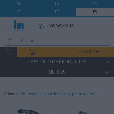
RU
LV
EN
EE
LT
ES
+349 369 401 18
0
0.00
unid.
€
CATÁLOGO DE PRODUCTOS
FILTROS
Ordenar por:
novedades
,
con descuento
,
precio +
,
precio -