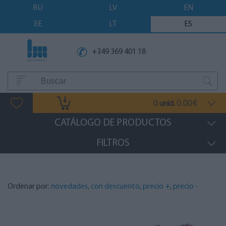
RU
LV
EN
EE
LT
ES
+349 369 401 18
0
0.00
unid.
€
CATÁLOGO DE PRODUCTOS
FILTROS
Ordenar por:
novedades
,
con descuento
,
precio +
,
precio -