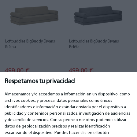
Loftbuddies BigBuddy Dīvāns
Loftbuddies BigBuddy Dīvāns
Krēma
Pelēks
499.00
499.00
€
€
Respetamos tu privacidad
Almacenamos y/o accedemos a información en un dispositivo, como
archivos cookies, y procesar datos personales como únicos
identificadores e información estándar enviada por el dispositivo a
publicidad y contenidos personalizados, investigación de audiencias
IMPORTANTE
CONTACTOS
y desarrollo de servicios. Con su permiso nosotros podemos utilizar
Servicios de garantía
Teléfono. +349 36940118
datos de geolocalización precisos y realizar identificación
Garantía
email: info@bm.lv
escaneando el dispositivo. Puedes hacer clic en el botón
Pago
WhatsApp +371 27725222