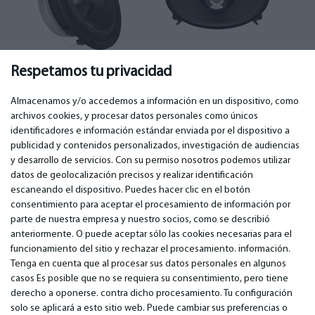
Midbass
(107)
Oval
(106)
Respetamos tu privacidad
Almacenamos y/o accedemos a información en un dispositivo, como
archivos cookies, y procesar datos personales como únicos
identificadores e información estándar enviada por el dispositivo a
publicidad y contenidos personalizados, investigación de audiencias
IMPORTANTE
CONTACTOS
y desarrollo de servicios. Con su permiso nosotros podemos utilizar
Servicios de garantía
Teléfono. +349 36940118
datos de geolocalización precisos y realizar identificación
Garantía
email: info@bm.lv
escaneando el dispositivo. Puedes hacer clic en el botón
Pago
WhatsApp +371 27725222
consentimiento para aceptar el procesamiento de información por
Términos de servicio
Latvia, Riga, Krasta 89, LV-1019
parte de nuestra empresa y nuestro socios, como se describió
Política de privacidad
anteriormente. O puede aceptar sólo las cookies necesarias para el
Contactos
funcionamiento del sitio y rechazar el procesamiento. información.
Contrato a distancia
Tenga en cuenta que al procesar sus datos personales en algunos
casos Es posible que no se requiera su consentimiento, pero tiene
derecho a oponerse. contra dicho procesamiento. Tu configuración
© 2026 All Rights Reserved.
solo se aplicará a esto sitio web. Puede cambiar sus preferencias o