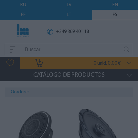
RU
LV
EN
EE
LT
ES
+349 369 401 18
0
0.00
unid.
€
CATÁLOGO DE PRODUCTOS
Oradores