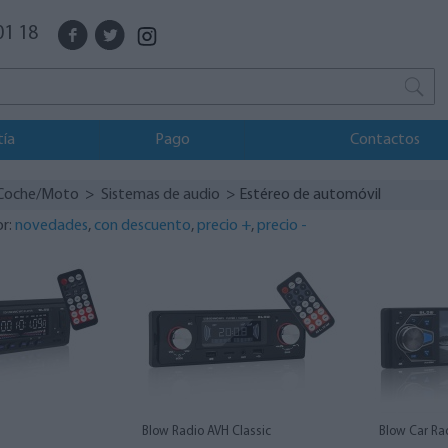
01 18
tía
Pago
Contactos
Coche/Moto
>
Sistemas de audio
> Estéreo de automóvil
or:
novedades
,
con descuento
,
precio +
,
precio -
Blow Radio AVH Classic
Blow Car Ra