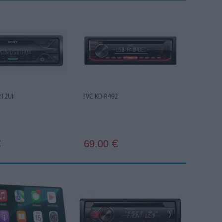
212UI
JVC KD-R492
69.00
€
€