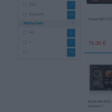
DVD
17
Bluetooth
165
Pioneer DEH-S12
Marina Serie
USB
179
Нет
3
Aux
161
75.00
+
5
€
-
176
BLOW AVH-9930 
Android 11