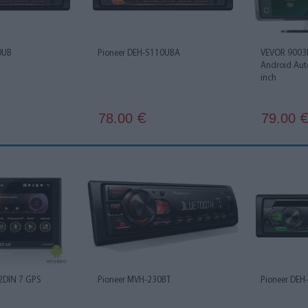
0UB
Pioneer DEH-S110UBA
VEVOR 9003D
Android Auto
inch
78.00
79.00
€
2DIN 7 GPS
Pioneer MVH-230BT
Pioneer DE