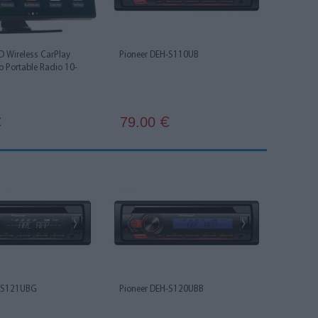
 Wireless CarPlay
Pioneer DEH-S110UB
 Portable Radio 10-
79.00
€
€
H-S121UBG
Pioneer DEH-S120UBB