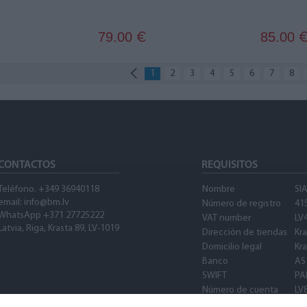
79.00
85.00
€
1
2
3
4
5
6
7
8
CONTACTOS
REQUISITOS
Teléfono. +349 36940118
Nombre
SI
email: info@bm.lv
Número de registro
41
WhatsApp +371 27725222
VAT number
LV
Latvia, Riga, Krasta 89, LV-1019
Dirección de tiendas
Kra
Domicilio legal
Kra
Banco
AS
SWIFT
PA
Número de cuenta
LV
SWIFT
PA