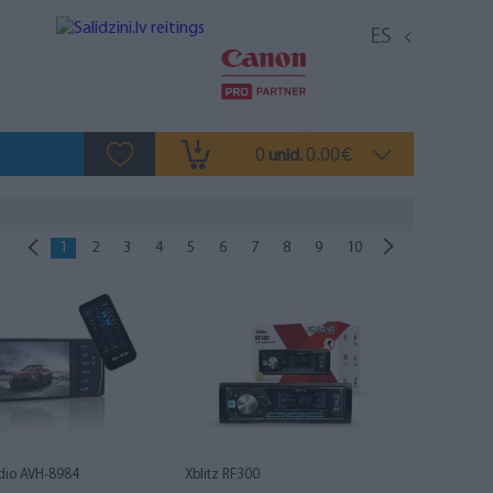
ES
0
0.00
unid.
€
1
2
3
4
5
6
7
8
9
10
dio AVH-8984
Xblitz RF300