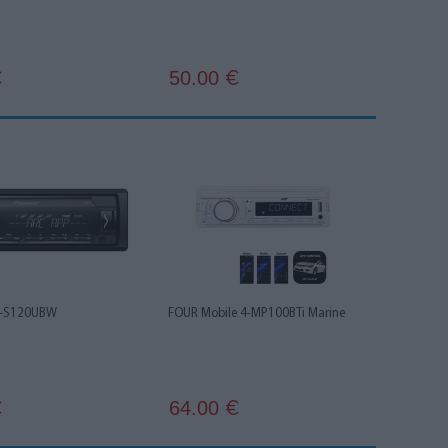
50.00
€
€
H-S120UBW
FOUR Mobile 4-MP100BTi Marine
64.00
€
€