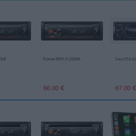
20UB
Pioneer MVH-S120UBA
Sony DSX-A
66.00
67.00
€