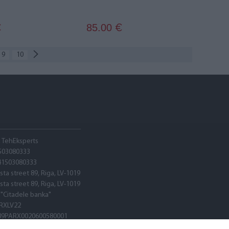
85.00
€
€
9
10
A TehEksperts
503080333
41503080333
sta street 89, Riga, LV-1019
sta street 89, Riga, LV-1019
 "Citadele banka"
RXLV22
89PARX0020600580001
RXLV22