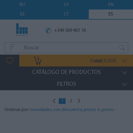
RU
LV
EN
EE
LT
ES
+349 369 401 18
0
0.00
unid.
€
CATÁLOGO DE PRODUCTOS
FILTROS
1
2
Ordenar por:
novedades
,
con descuento
,
precio +
,
precio -