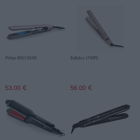
Philips BHS530/00
BaByliss ST90PE
53.00
56.00
€
€