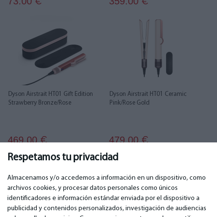
73.00
359.00
€
€
Dyson Airstrait HT01 Gift Edition
Dyson Airstrait HT01 Ceramic
Strawberry Bronze/Rose
Pink/Rose Gold
469.00
479.00
€
€
Respetamos tu privacidad
1
2
Almacenamos y/o accedemos a información en un dispositivo, como
archivos cookies, y procesar datos personales como únicos
identificadores e información estándar enviada por el dispositivo a
publicidad y contenidos personalizados, investigación de audiencias
IMPORTANTE
CONTACTOS