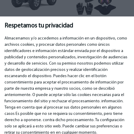
Cuatriciclos
(74)
Accesorios
(32)
Respetamos tu privacidad
Almacenamos y/o accedemos a información en un dispositivo, como
archivos cookies, y procesar datos personales como únicos
identificadores e información estándar enviada por el dispositivo a
publicidad y contenidos personalizados, investigación de audiencias
IMPORTANTE
CONTACTOS
y desarrollo de servicios. Con su permiso nosotros podemos utilizar
Servicios de garantía
Teléfono. +349 36940118
datos de geolocalización precisos y realizar identificación
Garantía
email: info@bm.lv
escaneando el dispositivo. Puedes hacer clic en el botón
Pago
WhatsApp +371 27725222
consentimiento para aceptar el procesamiento de información por
Términos de servicio
Latvia, Riga, Krasta 89, LV-1019
parte de nuestra empresa y nuestro socios, como se describió
Política de privacidad
anteriormente. O puede aceptar sólo las cookies necesarias para el
Contactos
funcionamiento del sitio y rechazar el procesamiento. información.
Contrato a distancia
Tenga en cuenta que al procesar sus datos personales en algunos
casos Es posible que no se requiera su consentimiento, pero tiene
derecho a oponerse. contra dicho procesamiento. Tu configuración
© 2026 All Rights Reserved.
solo se aplicará a esto sitio web. Puede cambiar sus preferencias o
www.bm.market
retirar su consentimiento en en cualquier momento.