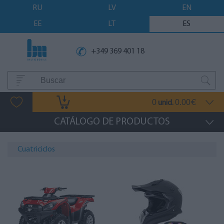
RU
LV
EN
EE
LT
ES
+349 369 401 18
0
0.00
unid.
€
CATÁLOGO DE PRODUCTOS
Cuatriciclos