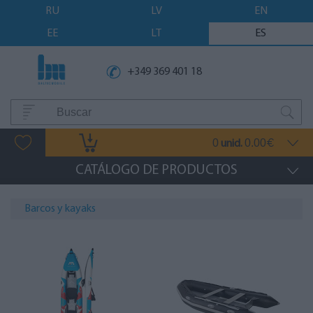
RU
LV
EN
EE
LT
ES
+349 369 401 18
0
0.00
unid.
€
CATÁLOGO DE PRODUCTOS
Barcos y kayaks