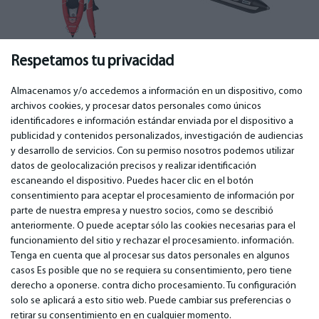
Kayak
(11)
Botes de goma
(91)
Respetamos tu privacidad
Almacenamos y/o accedemos a información en un dispositivo, como
archivos cookies, y procesar datos personales como únicos
identificadores e información estándar enviada por el dispositivo a
publicidad y contenidos personalizados, investigación de audiencias
IMPORTANTE
CONTACTOS
y desarrollo de servicios. Con su permiso nosotros podemos utilizar
Servicios de garantía
Teléfono. +349 36940118
datos de geolocalización precisos y realizar identificación
Garantía
email: info@bm.lv
escaneando el dispositivo. Puedes hacer clic en el botón
Pago
WhatsApp +371 27725222
consentimiento para aceptar el procesamiento de información por
Términos de servicio
Latvia, Riga, Krasta 89, LV-1019
parte de nuestra empresa y nuestro socios, como se describió
Política de privacidad
anteriormente. O puede aceptar sólo las cookies necesarias para el
Contactos
funcionamiento del sitio y rechazar el procesamiento. información.
Contrato a distancia
Tenga en cuenta que al procesar sus datos personales en algunos
casos Es posible que no se requiera su consentimiento, pero tiene
derecho a oponerse. contra dicho procesamiento. Tu configuración
© 2026 All Rights Reserved.
solo se aplicará a esto sitio web. Puede cambiar sus preferencias o
www.bm.market
retirar su consentimiento en en cualquier momento.