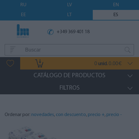
RU
LV
EN
EE
LT
ES
+349 369 401 18
0
0.00
unid.
€
CATÁLOGO DE PRODUCTOS
FILTROS
Ordenar por:
novedades
,
con descuento
,
precio +
,
precio -