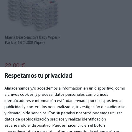
Mama Bear Sensitive Baby Wipes -
Pack of 18 (1,008 Wipes)
22.00
€
Respetamos tu privacidad
Almacenamos y/o accedemos a información en un dispositivo, como
archivos cookies, y procesar datos personales como únicos
identificadores e información estándar enviada por el dispositivo a
publicidad y contenidos personalizados, investigación de audiencias
IMPORTANTE
CONTACTOS
y desarrollo de servicios. Con su permiso nosotros podemos utilizar
Servicios de garantía
Teléfono. +349 36940118
datos de geolocalización precisos y realizar identificación
Garantía
email: info@bm.lv
escaneando el dispositivo. Puedes hacer clic en el botón
Pago
WhatsApp +371 27725222
consentimiento para aceptar el procesamiento de información por