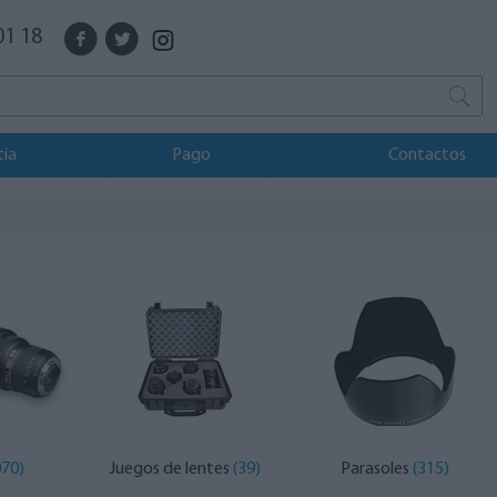
01 18
tía
Pago
Contactos
070)
Juegos de lentes
(39)
Parasoles
(315)