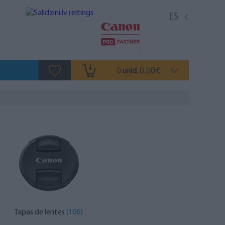
ES
0
0.00
unid.
€
Tapas de lentes
(106)