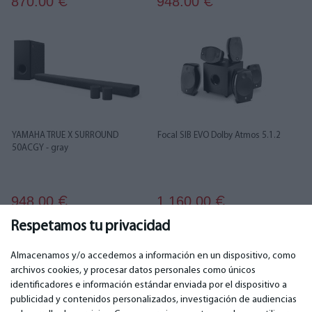
870.00
948.00
€
€
YAMAHA TRUE X SURROUND
Focal SIB EVO Dolby Atmos 5.1.2
50ACGY - gray
948.00
1 160.00
€
€
Respetamos tu privacidad
1
2
Almacenamos y/o accedemos a información en un dispositivo, como
archivos cookies, y procesar datos personales como únicos
identificadores e información estándar enviada por el dispositivo a
publicidad y contenidos personalizados, investigación de audiencias
IMPORTANTE
CONTACTOS