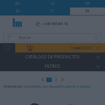
RU
LV
EN
EE
LT
ES
+349 369 401 18
0
0.00
unid.
€
CATÁLOGO DE PRODUCTOS
FILTROS
1
2
Ordenar por:
novedades
,
con descuento
,
precio +
,
precio -