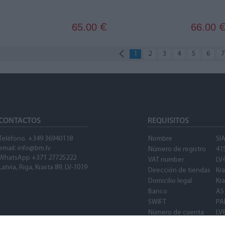
65.00
66.00
€
1
2
3
4
5
6
7
CONTACTOS
REQUISITOS
Teléfono. +349 36940118
Nombre
SI
email: info@bm.lv
Número de registro
41
WhatsApp +371 27725222
VAT number
LV
Latvia, Riga, Krasta 89, LV-1019
Dirección de tiendas
Kra
Domicilio legal
Kra
Banco
AS
SWIFT
PA
Número de cuenta
LV
SWIFT
PA