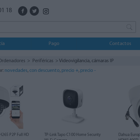
01 18
tía
Pago
Contactos
Ordenadores
>
Periféricas
> Videovigilancia, cámaras IP
or:
novedades
,
con descuento
,
precio +
,
precio -
H265 P2P Full HD
TP-Link Tapo C100 Home Security
Dahua Europ