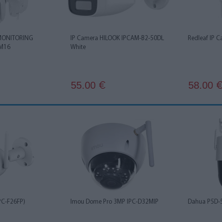
MONITORING
IP Camera HILOOK IPCAM-B2-50DL
Redleaf IP 
AM16
White
55.00
58.00
€
IPC-F26FP)
Imou Dome Pro 3MP IPC-D32MIP
Dahua P5D-