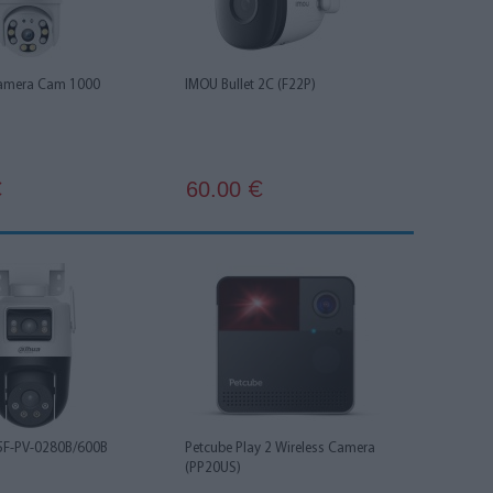
Camera Cam 1000
IMOU Bullet 2C (F22P)
60.00
€
€
5F-PV-0280B/600B
Petcube Play 2 Wireless Camera
(PP20US)