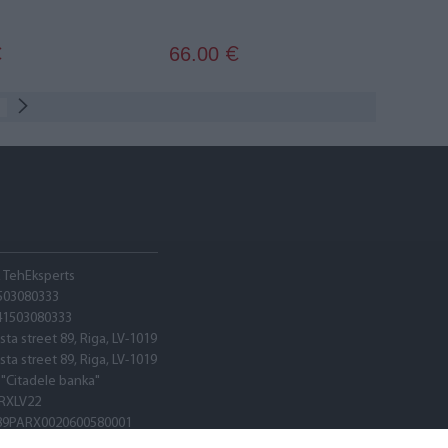
66.00
€
€
A TehEksperts
503080333
41503080333
sta street 89, Riga, LV-1019
sta street 89, Riga, LV-1019
 "Citadele banka"
RXLV22
89PARX0020600580001
RXLV22