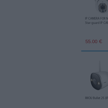
2880 x 2880
1
2592 x 1944
5
IP CAMERA FOR 
Star-guard IP C
2688 x 1512
3
2160 x 2160
1
55.00
€
3712 x 2784
1
IMOU Bullet 2S (