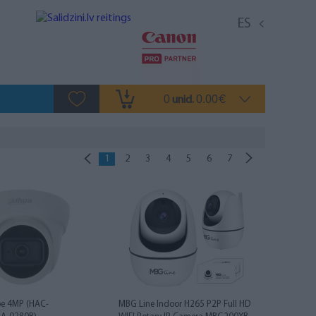
ES
0
0.00
unid.
€
1
2
3
4
5
6
7
e 4MP (HAC-
MBG Line Indoor H265 P2P Full HD