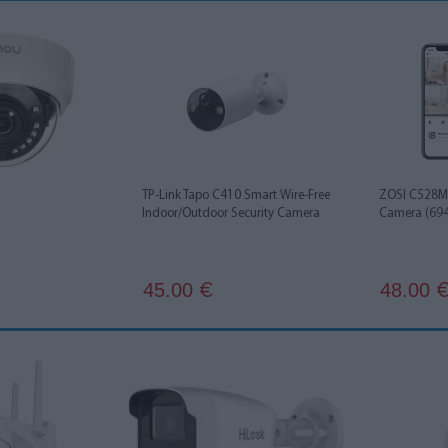
TP-Link Tapo C410 Smart Wire-Free
ZOSI C528M 
Indoor/Outdoor Security Camera
Camera (69
45.00
48.00
€