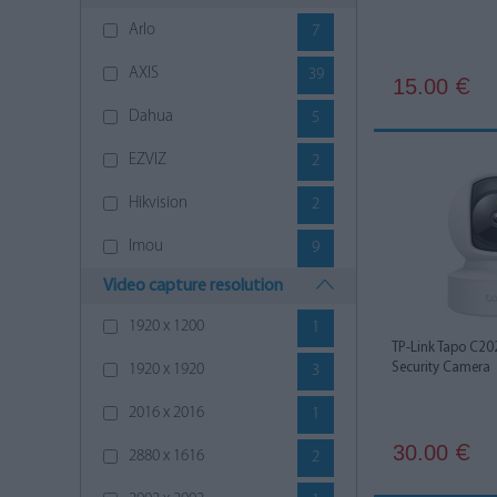
Arlo
7
AXIS
39
15.00
€
Dahua
5
EZVIZ
2
Hikvision
2
Imou
9
Video capture resolution
MBG Line
2
1920 x 1200
1
Petcube
2
TP-Link Tapo C202
Security Camera
1920 x 1920
3
Philips Hue
2
2016 x 2016
1
Redleaf
1
30.00
€
2880 x 1616
2
Reolink
2