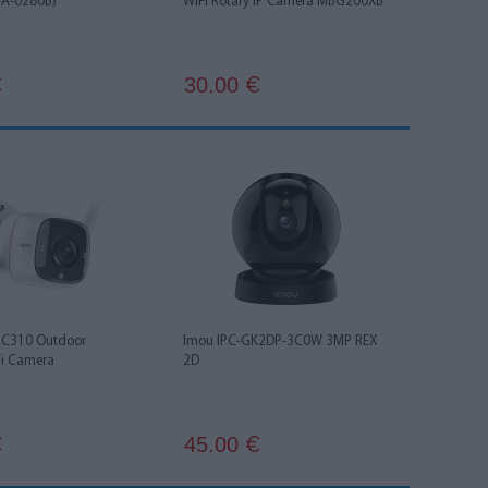
A-0280B)
WIFI Rotary IP Camera MBG200XB
30.00
€
€
o C310 Outdoor
Imou IPC-GK2DP-3C0W 3MP REX
Fi Camera
2D
45.00
€
€