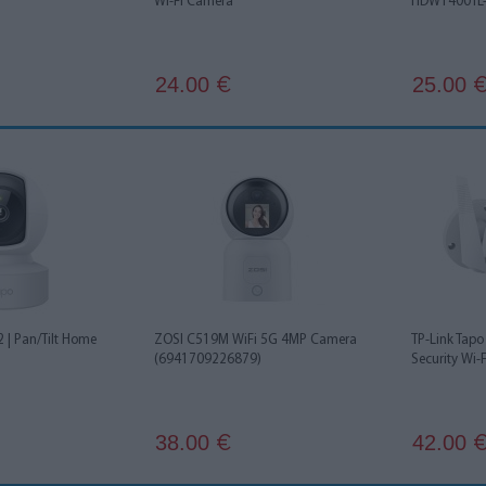
Wi-Fi Camera
HDW1400TL-
24.00
25.00
€
 | Pan/Tilt Home
ZOSI C519M WiFi 5G 4MP Camera
TP-Link Tap
(6941709226879)
Security Wi-
38.00
42.00
€