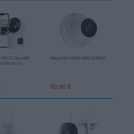
WiFi 5G Dual 6MP
Dahua HAC-HDW1400TL-0280TLP
41709234157)
50.00
€
€