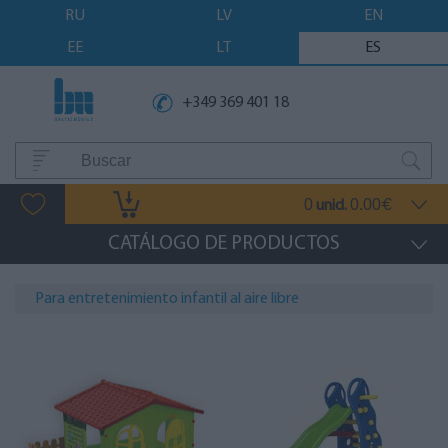
RU
LV
EN
EE
LT
ES
+349 369 401 18
0
0.00
unid.
€
CATÁLOGO DE PRODUCTOS
Para entretenimiento infantil al aire libre