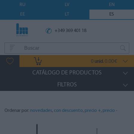
RU
LV
EN
EE
LT
ES
+349 369 401 18
0
0.00
unid.
€
CATÁLOGO DE PRODUCTOS
FILTROS
Ordenar por:
novedades
,
con descuento
,
precio +
,
precio -