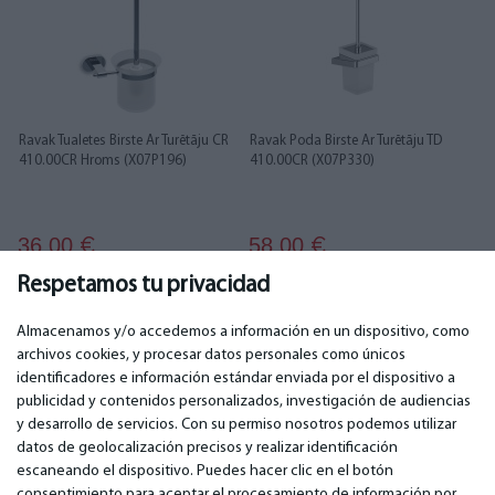
Ravak Tualetes Birste Ar Turētāju CR
Ravak Poda Birste Ar Turētāju TD
410.00CR Hroms (X07P196)
410.00CR (X07P330)
36.00
58.00
€
€
Respetamos tu privacidad
Almacenamos y/o accedemos a información en un dispositivo, como
archivos cookies, y procesar datos personales como únicos
identificadores e información estándar enviada por el dispositivo a
publicidad y contenidos personalizados, investigación de audiencias
IMPORTANTE
CONTACTOS
y desarrollo de servicios. Con su permiso nosotros podemos utilizar
Servicios de garantía
Teléfono. +349 36940118
datos de geolocalización precisos y realizar identificación
Garantía
email: info@bm.lv
escaneando el dispositivo. Puedes hacer clic en el botón
Pago
WhatsApp +371 27725222
consentimiento para aceptar el procesamiento de información por