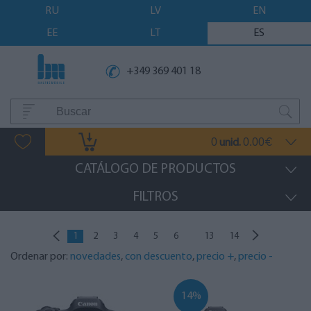
RU
LV
EN
EE
LT
ES
+349 369 401 18
0
0.00
unid.
€
CATÁLOGO DE PRODUCTOS
FILTROS
...
1
2
3
4
5
6
13
14
Ordenar por:
novedades
,
con descuento
,
precio +
,
precio -
14%