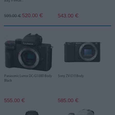
Bag + 64GB...
520.00
543.00
€
599.00
€
€
Panasonic Lumix DC-G100D Body
Sony ZV-E10 Body
Black
555.00
585.00
€
€