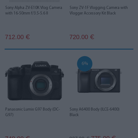
Sony Alpha ZV-E10K Vlog Camera
Sony ZV-1F Vlogging Camera with
with 16-50mm f/3.5-5.6 II
Vlogger Accessory Kit Black
712.00
720.00
€
€
6%
Panasonic Lumix G97 Body (DC-
Sony A6400 Body (ILCE-6400)
G97)
Black