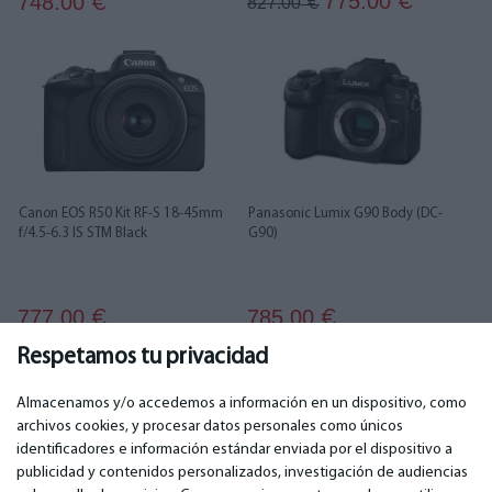
775.00
748.00
€
€
827.00
€
Canon EOS R50 Kit RF-S 18-45mm
Panasonic Lumix G90 Body (DC-
f/4.5-6.3 IS STM Black
G90)
777.00
785.00
€
€
Respetamos tu privacidad
...
1
2
3
4
5
6
13
14
Almacenamos y/o accedemos a información en un dispositivo, como
archivos cookies, y procesar datos personales como únicos
identificadores e información estándar enviada por el dispositivo a
publicidad y contenidos personalizados, investigación de audiencias
IMPORTANTE
CONTACTOS