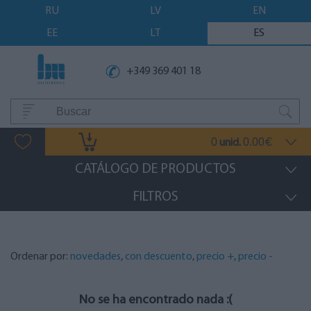
RU
LV
EN
EE
LT
ES
+349 369 401 18
0
0.00
unid.
€
CATÁLOGO DE PRODUCTOS
FILTROS
Ordenar por:
novedades
,
con descuento
,
precio +
,
precio -
No se ha encontrado nada :(