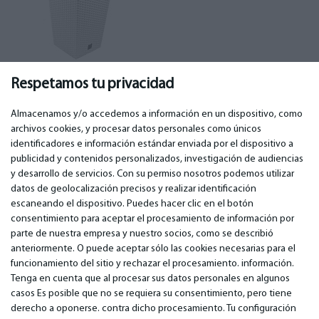
Accesorios
(72)
Respetamos tu privacidad
Almacenamos y/o accedemos a información en un dispositivo, como
archivos cookies, y procesar datos personales como únicos
identificadores e información estándar enviada por el dispositivo a
publicidad y contenidos personalizados, investigación de audiencias
IMPORTANTE
CONTACTOS
y desarrollo de servicios. Con su permiso nosotros podemos utilizar
Servicios de garantía
Teléfono. +349 36940118
datos de geolocalización precisos y realizar identificación
Garantía
email: info@bm.lv
escaneando el dispositivo. Puedes hacer clic en el botón
Pago
WhatsApp +371 27725222
consentimiento para aceptar el procesamiento de información por
Términos de servicio
Latvia, Riga, Krasta 89, LV-1019
parte de nuestra empresa y nuestro socios, como se describió
Política de privacidad
anteriormente. O puede aceptar sólo las cookies necesarias para el
Contactos
funcionamiento del sitio y rechazar el procesamiento. información.
Contrato a distancia
Tenga en cuenta que al procesar sus datos personales en algunos
casos Es posible que no se requiera su consentimiento, pero tiene
derecho a oponerse. contra dicho procesamiento. Tu configuración
© 2026 All Rights Reserved.