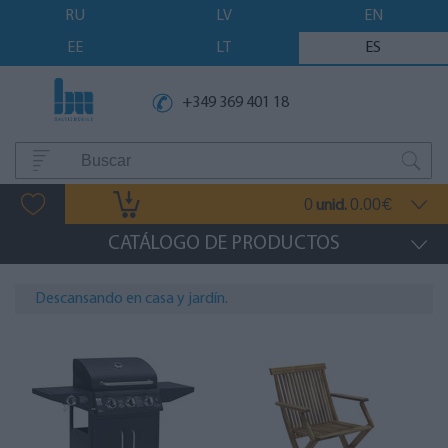
RU
LV
EN
EE
LT
ES
+349 369 401 18
0
0.00
unid.
€
CATÁLOGO DE PRODUCTOS
Descansando en casa y jardín.