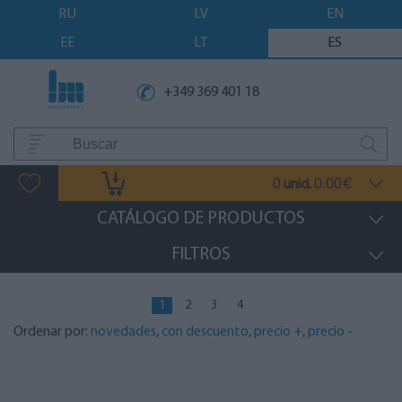
RU
LV
EN
EE
LT
ES
+349 369 401 18
0
0.00
unid.
€
CATÁLOGO DE PRODUCTOS
FILTROS
1
2
3
4
Ordenar por:
novedades
,
con descuento
,
precio +
,
precio -