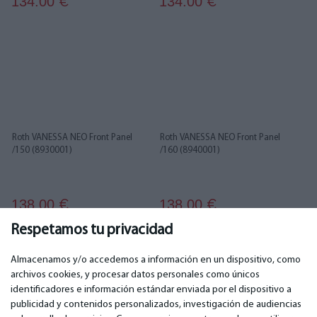
134.00
134.00
€
€
Roth VANESSA NEO Front Panel
Roth VANESSA NEO Front Panel
/150 (8930001)
/160 (8940001)
138.00
138.00
€
€
Respetamos tu privacidad
1
2
3
4
Almacenamos y/o accedemos a información en un dispositivo, como
archivos cookies, y procesar datos personales como únicos
identificadores e información estándar enviada por el dispositivo a
publicidad y contenidos personalizados, investigación de audiencias
IMPORTANTE
CONTACTOS