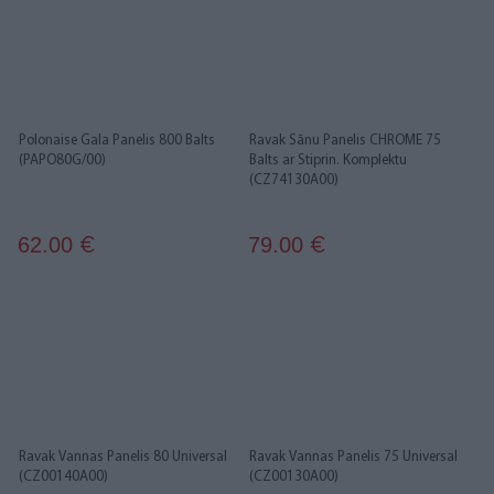
Polonaise Gala Panelis 800 Balts
Ravak Sānu Panelis CHROME 75
(PAPO80G/00)
Balts ar Stiprin. Komplektu
(CZ74130A00)
62.00
79.00
€
€
Ravak Vannas Panelis 80 Universal
Ravak Vannas Panelis 75 Universal
(CZ00140A00)
(CZ00130A00)