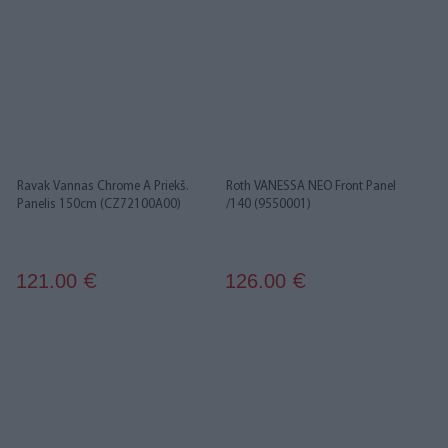
Ravak Vannas Chrome A Priekš.
Roth VANESSA NEO Front Panel
Panelis 150cm (CZ72100A00)
/140 (9550001)
121.00
126.00
€
€