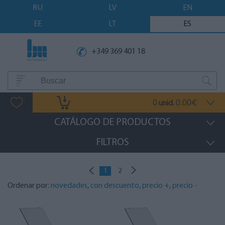
RU
LV
EN
EE
LT
ES
+349 369 401 18
0
0.00
unid.
€
CATÁLOGO DE PRODUCTOS
FILTROS
1
2
Ordenar por:
novedades
,
con descuento
,
precio +
,
precio -