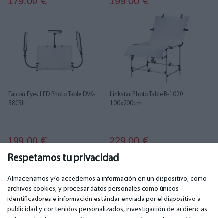
179.00
199.00
€
€
Falcon Eyes LED Photo Table DVK-
Linkstar Photo Table B-1020
380SL
100x200cm
199.00
229.00
€
€
Respetamos tu privacidad
1
2
Almacenamos y/o accedemos a información en un dispositivo, como
archivos cookies, y procesar datos personales como únicos
identificadores e información estándar enviada por el dispositivo a
publicidad y contenidos personalizados, investigación de audiencias
IMPORTANTE
CONTACTOS