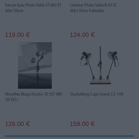
Falcon Eyes Photo Table ST-0613T
Linkstar Photo Table B-613C
60x130cm
60x130cm Foldable
119.00
124.00
€
€
Novoflex MagicStudio 30 SET (MS
StudioKing Copy Stand CS-104
30 SET)
126.00
159.00
€
€