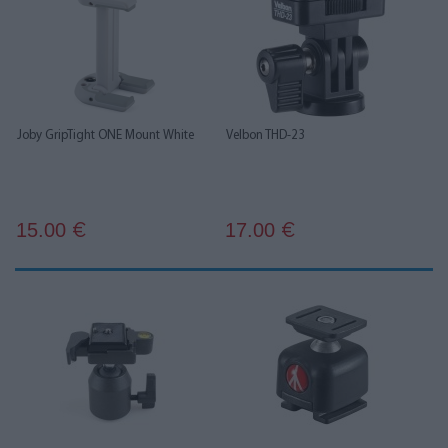
Joby GripTight ONE Mount White
Velbon THD-23
15.00
17.00
€
€