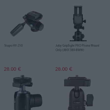
Triopo HY-250
Joby GripTight PRO Phone Mount
Only (JB01389-BWW)
28.00
28.00
€
€