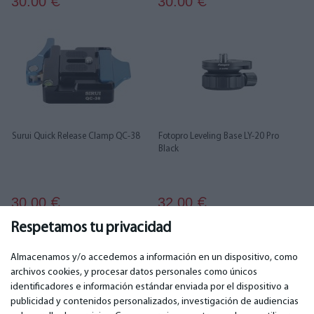
30.00
30.00
€
€
Surui Quick Release Clamp QC-38
Fotopro Leveling Base LY-20 Pro
Black
30.00
32.00
€
€
Respetamos tu privacidad
...
1
2
3
4
5
6
14
15
Almacenamos y/o accedemos a información en un dispositivo, como
archivos cookies, y procesar datos personales como únicos
identificadores e información estándar enviada por el dispositivo a
publicidad y contenidos personalizados, investigación de audiencias
IMPORTANTE
CONTACTOS