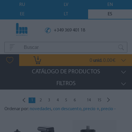
RU
LV
EN
EE
LT
ES
+349 369 401 18
0
0.00
unid.
€
CATÁLOGO DE PRODUCTOS
FILTROS
...
1
2
3
4
5
6
14
15
Ordenar por:
novedades
,
con descuento
,
precio +
,
precio -