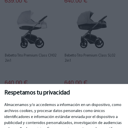
639.00
640.00
€
€
Bebetto Tito Premium Class CH02
Bebetto Tito Premium Class SL02
2in1
2in1
640.00
640.00
€
€
Respetamos tu privacidad
1
2
Almacenamos y/o accedemos a información en un dispositivo, como
archivos cookies, y procesar datos personales como únicos
identificadores e información estándar enviada por el dispositivo a
publicidad y contenidos personalizados, investigación de audiencias
IMPORTANTE
CONTACTOS