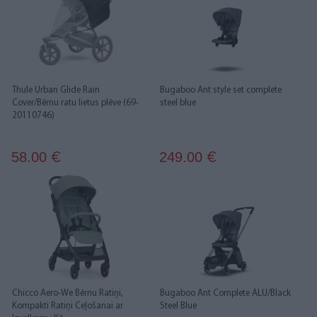
Thule Urban Glide Rain
Bugaboo Ant style set complete
Cover/Bērnu ratu lietus plēve (69-
steel blue
20110746)
58.00
249.00
€
€
Chicco Aero-We Bērnu Ratiņi,
Bugaboo Ant Complete ALU/Black
Kompakti Ratiņi Ceļošanai ar
Steel Blue