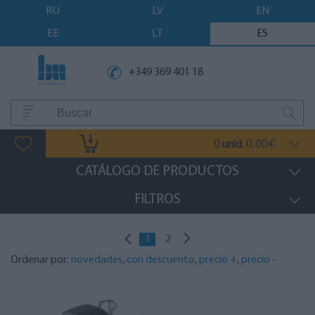
RU
LV
EN
EE
LT
ES
+349 369 401 18
0
0.00
unid.
€
CATÁLOGO DE PRODUCTOS
FILTROS
1
2
Ordenar por:
novedades
,
con descuento
,
precio +
,
precio -