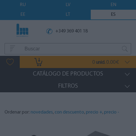
RU
LV
EN
EE
LT
ES
+349 369 401 18
0
0.00
unid.
€
CATÁLOGO DE PRODUCTOS
FILTROS
Ordenar por:
novedades
,
con descuento
,
precio +
,
precio -