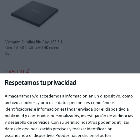
Verbatim Slimline Blu‑Ray USB 3.1
Gen. 1/USB‑C Ultra HD 4K external
bu...
145.00
€
Respetamos tu privacidad
Almacenamos y/o accedemos a información en un dispositivo, como
archivos cookies, y procesar datos personales como únicos
identificadores e información estándar enviada por el dispositivo a
publicidad y contenidos personalizados, investigación de audiencias
IMPORTANTE
CONTACTOS
y desarrollo de servicios. Con su permiso nosotros podemos utilizar
Servicios de garantía
Teléfono. +349 36940118
datos de geolocalización precisos y realizar identificación
Garantía
email: info@bm.lv
escaneando el dispositivo. Puedes hacer clic en el botón
Pago
WhatsApp +371 27725222