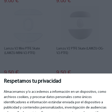
9.00
9.00
€
€
Lamzu V2 Mini PTFE Skate
Lamzu V2 PTFE Skate (LAMZU-OG-
(LAMZU-MINI-V2-PTFE)
V2-PTFE)
9.50
9.50
€
€
Respetamos tu privacidad
1
2
3
4
5
6
7
Almacenamos y/o accedemos a información en un dispositivo, como
archivos cookies, y procesar datos personales como únicos
identificadores e información estándar enviada por el dispositivo a
publicidad y contenidos personalizados, investigación de audiencias
IMPORTANTE
CONTACTOS