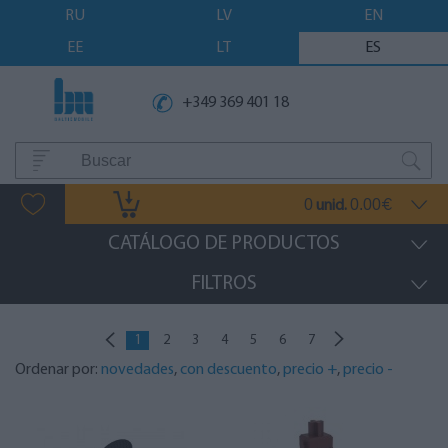
RU
LV
EN
EE
LT
ES
+349 369 401 18
0
0.00
unid.
€
CATÁLOGO DE PRODUCTOS
FILTROS
1
2
3
4
5
6
7
Ordenar por:
novedades
,
con descuento
,
precio +
,
precio -