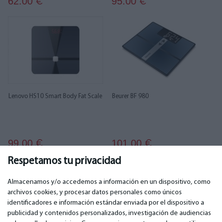
62.00
95.00
€
€
Lenovo HS10 Smart Body Fat Scale
Beurer BF 980
99.00
101.00
€
€
Respetamos tu privacidad
1
2
Almacenamos y/o accedemos a información en un dispositivo, como
archivos cookies, y procesar datos personales como únicos
identificadores e información estándar enviada por el dispositivo a
publicidad y contenidos personalizados, investigación de audiencias
IMPORTANTE
CONTACTOS