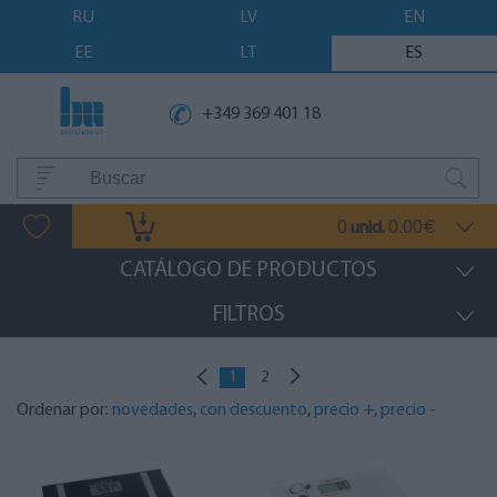
RU
LV
EN
EE
LT
ES
+349 369 401 18
0
0.00
unid.
€
CATÁLOGO DE PRODUCTOS
FILTROS
1
2
Ordenar por:
novedades
,
con descuento
,
precio +
,
precio -