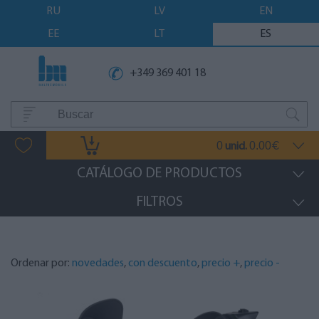
RU
LV
EN
EE
LT
ES
+349 369 401 18
0
0.00
unid.
€
CATÁLOGO DE PRODUCTOS
FILTROS
Ordenar por:
novedades
,
con descuento
,
precio +
,
precio -