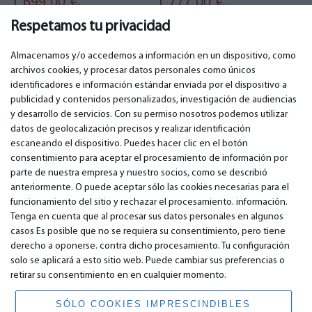
1 699.00
1 777.00
€
€
Respetamos tu privacidad
Almacenamos y/o accedemos a información en un dispositivo, como
archivos cookies, y procesar datos personales como únicos
identificadores e información estándar enviada por el dispositivo a
publicidad y contenidos personalizados, investigación de audiencias
IMPORTANTE
CONTACTOS
y desarrollo de servicios. Con su permiso nosotros podemos utilizar
Servicios de garantía
Teléfono. +349 36940118
datos de geolocalización precisos y realizar identificación
Garantía
email: info@bm.lv
escaneando el dispositivo. Puedes hacer clic en el botón
Pago
WhatsApp +371 27725222
consentimiento para aceptar el procesamiento de información por
Términos de servicio
Latvia, Riga, Krasta 89, LV-1019
parte de nuestra empresa y nuestro socios, como se describió
Política de privacidad
anteriormente. O puede aceptar sólo las cookies necesarias para el
Contactos
funcionamiento del sitio y rechazar el procesamiento. información.
Contrato a distancia
Tenga en cuenta que al procesar sus datos personales en algunos
casos Es posible que no se requiera su consentimiento, pero tiene
derecho a oponerse. contra dicho procesamiento. Tu configuración
© 2026 All Rights Reserved.
solo se aplicará a esto sitio web. Puede cambiar sus preferencias o
www.bm.market
retirar su consentimiento en en cualquier momento.
High Yield System LP
196 Rose Street, Suite 3, Edinburgh, EH2 4AT, Scotland, United Kingdom
SÓLO COOKIES IMPRESCINDIBLES