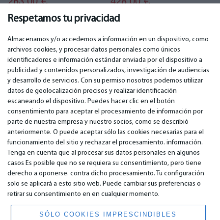
263.00
428.00
€
€
Respetamos tu privacidad
Almacenamos y/o accedemos a información en un dispositivo, como
archivos cookies, y procesar datos personales como únicos
identificadores e información estándar enviada por el dispositivo a
publicidad y contenidos personalizados, investigación de audiencias
IMPORTANTE
CONTACTOS
y desarrollo de servicios. Con su permiso nosotros podemos utilizar
Servicios de garantía
Teléfono. +349 36940118
datos de geolocalización precisos y realizar identificación
Garantía
email: info@bm.lv
escaneando el dispositivo. Puedes hacer clic en el botón
Pago
WhatsApp +371 27725222
consentimiento para aceptar el procesamiento de información por
Términos de servicio
Latvia, Riga, Krasta 89, LV-1019
parte de nuestra empresa y nuestro socios, como se describió
Política de privacidad
anteriormente. O puede aceptar sólo las cookies necesarias para el
Contactos
funcionamiento del sitio y rechazar el procesamiento. información.
Contrato a distancia
Tenga en cuenta que al procesar sus datos personales en algunos
casos Es posible que no se requiera su consentimiento, pero tiene
derecho a oponerse. contra dicho procesamiento. Tu configuración
© 2026 All Rights Reserved.
solo se aplicará a esto sitio web. Puede cambiar sus preferencias o
www.bm.market
retirar su consentimiento en en cualquier momento.
High Yield System LP
196 Rose Street, Suite 3, Edinburgh, EH2 4AT, Scotland, United Kingdom
SÓLO COOKIES IMPRESCINDIBLES