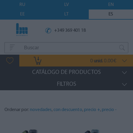
RU
LV
EN
EE
LT
ES
+349 369 401 18
0
0.00
unid.
€
CATÁLOGO DE PRODUCTOS
FILTROS
Ordenar por:
novedades
,
con descuento
,
precio +
,
precio -