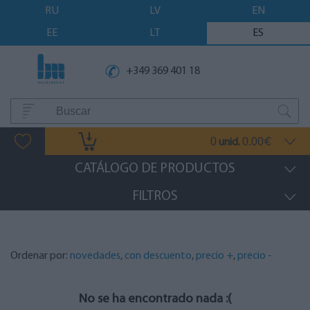
RU
LV
EN
EE
LT
ES
+349 369 401 18
0
0.00
unid.
€
CATÁLOGO DE PRODUCTOS
FILTROS
Ordenar por:
novedades
,
con descuento
,
precio +
,
precio -
No se ha encontrado nada :(