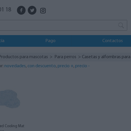
01 18
tía
Pago
Contactos
Productos para mascotas
>
Para perros
> Casetas y alfombras para
or:
novedades
,
con descuento
,
precio +
,
precio -
ed Cooling Mat