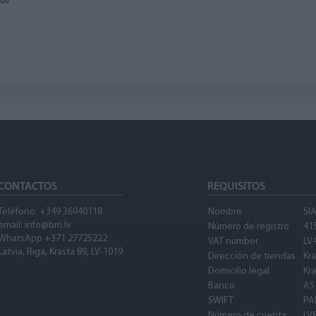
lue
CONTACTOS
REQUISITOS
Teléfono. +349 36940118
Nombre
SI
email: info@bm.lv
Número de registro
41
WhatsApp +371 27725222
VAT number
LV
Latvia, Riga, Krasta 89, LV-1019
Dirección de tiendas
Kra
Domicilio legal
Kra
Banco
AS
SWIFT
PA
Número de cuenta
LV