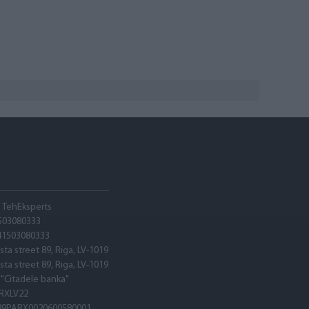
A TehEksperts
503080333
41503080333
sta street 89, Riga, LV-1019
sta street 89, Riga, LV-1019
 "Citadele banka"
RXLV22
89PARX0020600580001