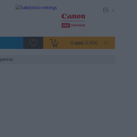
ES
0
0.00
unid.
€
 perros