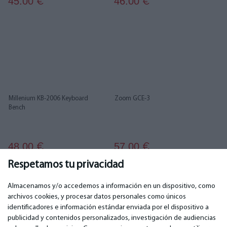
45.00
46.00
€
€
Millenium KB-2006 Keyboard
Zoom GCE-3
Bench
48.00
57.00
€
€
Respetamos tu privacidad
1
2
3
4
5
Almacenamos y/o accedemos a información en un dispositivo, como
archivos cookies, y procesar datos personales como únicos
identificadores e información estándar enviada por el dispositivo a
publicidad y contenidos personalizados, investigación de audiencias
IMPORTANTE
CONTACTOS