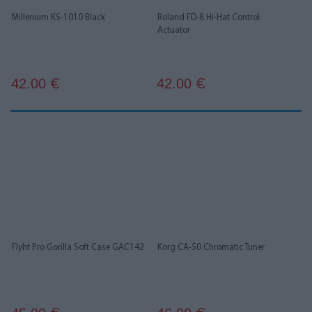
Millenium KS-1010 Black
Roland FD-8 Hi-Hat Control.
Actuator
42.00
42.00
€
€
Flyht Pro Gorilla Soft Case GAC142
Korg CA-50 Chromatic Tuner