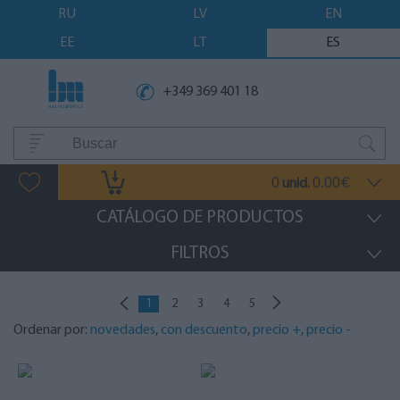
RU
LV
EN
EE
LT
ES
+349 369 401 18
0
0.00
unid.
€
CATÁLOGO DE PRODUCTOS
FILTROS
1
2
3
4
5
Ordenar por:
novedades
,
con descuento
,
precio +
,
precio -