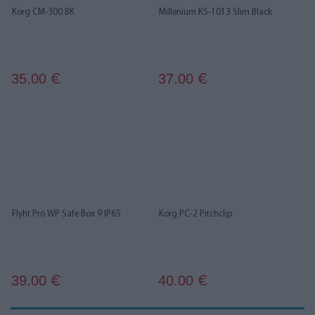
Korg CM-300 BK
Millenium KS-1013 Slim Black
35.00
37.00
€
€
Flyht Pro WP Safe Box 9 IP65
Korg PC-2 Pitchclip
39.00
40.00
€
€