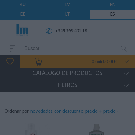
RU
LV
EN
EE
LT
ES
+349 369 401 18
0
0.00
unid.
€
CATÁLOGO DE PRODUCTOS
FILTROS
Ordenar por:
novedades
,
con descuento
,
precio +
,
precio -