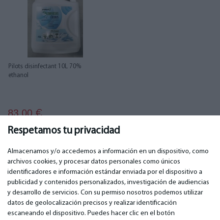
Pilots disinfectant 10L 70%
ethanol
83.00
€
Respetamos tu privacidad
Almacenamos y/o accedemos a información en un dispositivo, como
archivos cookies, y procesar datos personales como únicos
identificadores e información estándar enviada por el dispositivo a
publicidad y contenidos personalizados, investigación de audiencias
IMPORTANTE
CONTACTOS
y desarrollo de servicios. Con su permiso nosotros podemos utilizar
Servicios de garantía
Teléfono. +349 36940118
datos de geolocalización precisos y realizar identificación
Garantía
email: info@bm.lv
escaneando el dispositivo. Puedes hacer clic en el botón
Pago
WhatsApp +371 27725222