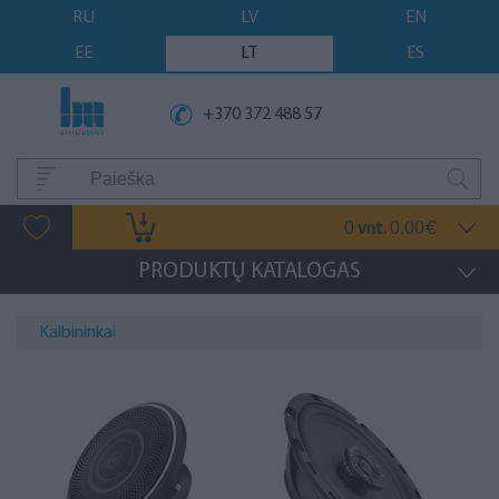
RU
LV
EN
EE
LT
ES
+370 372 488 57
0
0.00
vnt.
€
PRODUKTŲ KATALOGAS
Kalbininkai