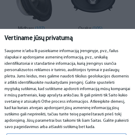
Midbass
(107)
Ovalus
(105)
Vertiname jūsų privatumą
Saugome ir/arba Ili pasiekiame informaciją įrenginyje, pvz., failus
slapukai ir apdorojame asmeninę informaciją, pvz., unikalią
SVARBU
KONTAKTINIAI DUOMENYS
identifikatoriai ir standartinė informacija, kurią įrenginys siunčia
personalizuotos reklamos ir turinio, auditorijos tyrimai ir paslaugų
Aptarnavimo centrai
Telefonas. +370 37248857
plėtra. Jums leidus, mes galime naudoti tikslius geolokacijos duomenis
Garantija
email: info@bm.lv
ir atlikti identifikuokite nuskaitydami įrenginį. Galite spustelėti
Mokėjimas
WhatsApp +371 27725222
mygtuką sutikimai, kad sutiktume apdoroti informaciją mūsų kompanijai
Naudojimo sąlygos
Latvia, Riga, Krasta 89, LV-1019
ir mūsų partneriais, kaip aprašyta anksčiau. Ili gali priimti tik Saito kukio
Privatumo politika
svetainę ir atsisakyti Othe process informacijos. Atkreipkite dėmesį,
Kontaktai
Nuotolinė sutartis
kad kai kuriais atvejais apdorojant jūsų asmeninę informaciją jūsų
sutikimo gali neprireikti, tačiau turite teisę paprieštarauti prieš tokį
apdorojimą. Jūsų parametrai bus taikomi tik šiam Saitas. Galite pakeisti
savo pageidavimus arba atšaukti sutikimą bet kada.
© 2026 All Rights Reserved.