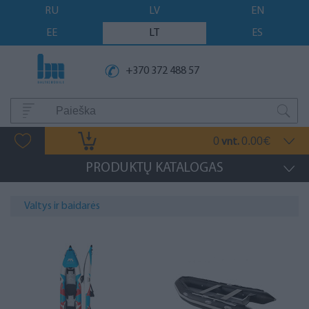
RU
LV
EN
EE
LT
ES
+370 372 488 57
0
0.00
vnt.
€
PRODUKTŲ KATALOGAS
Valtys ir baidarės