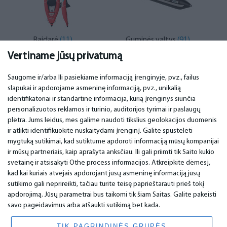
Baidarė
(11)
Guminės valtys
(91)
Vertiname jūsų privatumą
Saugome ir/arba Ili pasiekiame informaciją įrenginyje, pvz., failus
slapukai ir apdorojame asmeninę informaciją, pvz., unikalią
SVARBU
KONTAKTINIAI DUOMENYS
identifikatoriai ir standartinė informacija, kurią įrenginys siunčia
personalizuotos reklamos ir turinio, auditorijos tyrimai ir paslaugų
Aptarnavimo centrai
Telefonas. +370 37248857
plėtra. Jums leidus, mes galime naudoti tikslius geolokacijos duomenis
Garantija
email: info@bm.lv
ir atlikti identifikuokite nuskaitydami įrenginį. Galite spustelėti
Mokėjimas
WhatsApp +371 27725222
mygtuką sutikimai, kad sutiktume apdoroti informaciją mūsų kompanijai
Naudojimo sąlygos
Latvia, Riga, Krasta 89, LV-1019
ir mūsų partneriais, kaip aprašyta anksčiau. Ili gali priimti tik Saito kukio
Privatumo politika
svetainę ir atsisakyti Othe process informacijos. Atkreipkite dėmesį,
Kontaktai
Nuotolinė sutartis
kad kai kuriais atvejais apdorojant jūsų asmeninę informaciją jūsų
sutikimo gali neprireikti, tačiau turite teisę paprieštarauti prieš tokį
apdorojimą. Jūsų parametrai bus taikomi tik šiam Saitas. Galite pakeisti
savo pageidavimus arba atšaukti sutikimą bet kada.
© 2026 All Rights Reserved.
www.bm.market
TIK PAGRINDINĖS GRUPĖS