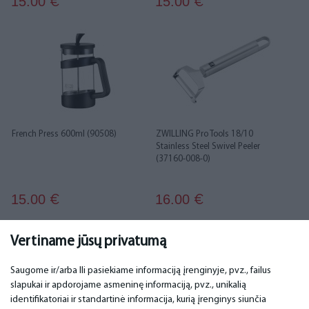
15.00
15.00
€
€
French Press 600ml (90508)
ZWILLING Pro Tools 18/10
Stainless Steel Swivel Peeler
(37160-008-0)
15.00
16.00
€
€
1
2
3
4
5
6
Vertiname jūsų privatumą
Saugome ir/arba Ili pasiekiame informaciją įrenginyje, pvz., failus
slapukai ir apdorojame asmeninę informaciją, pvz., unikalią
SVARBU
KONTAKTINIAI DUOMENYS
identifikatoriai ir standartinė informacija, kurią įrenginys siunčia