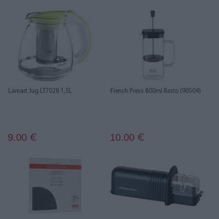
Lamart Jug LT7028 1,5L
French Press 800ml Resto (90504)
9.00
10.00
€
€