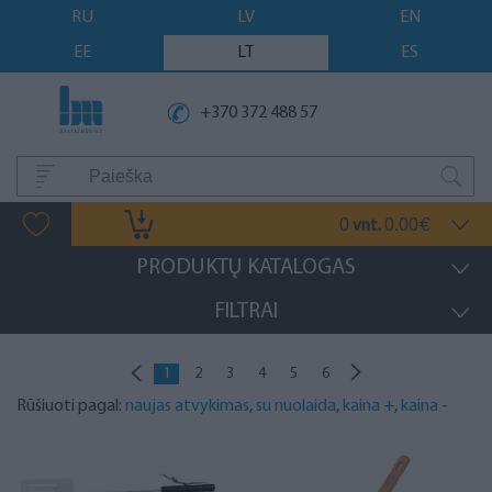
RU
LV
EN
EE
LT
ES
+370 372 488 57
0
0.00
vnt.
€
PRODUKTŲ KATALOGAS
FILTRAI
1
2
3
4
5
6
Rūšiuoti pagal:
naujas atvykimas
,
su nuolaida
,
kaina +
,
kaina -