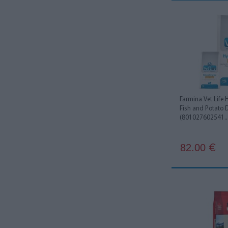
Farmina Vet Life 
Fish and Potato
(801027602541..
82.00
€