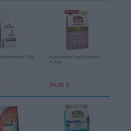
Gastrointestinal 15kg
Acana Singles Grass-Fed Lamb
11.4 kg
94.00
€
€