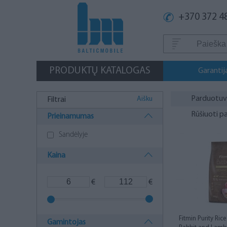
+370 372 4
PRODUKTŲ KATALOGAS
Garantij
Parduotu
Aišku
Filtrai
Rūšiuoti p
Prieinamumas
Sandėlyje
Kaina
€
€
Fitmin Purity Ric
Gamintojas