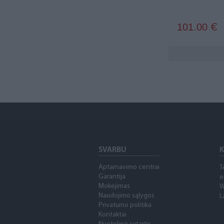
101.00
€
SVARBU
K
Aptarnavimo centrai
T
Garantija
e
Mokėjimas
W
Naudojimo sąlygos
L
Privatumo politika
Kontaktai