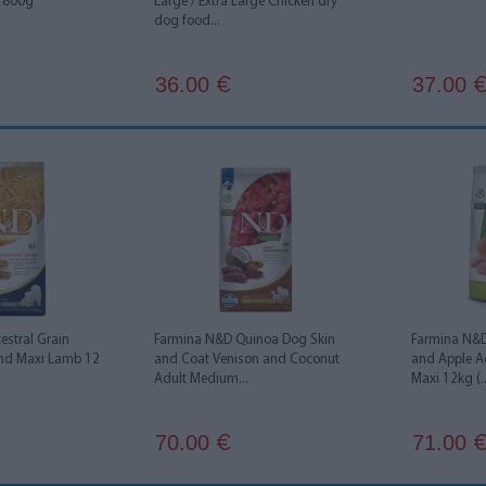
 800g
Large / Extra Large Chicken dry
dog food...
36.00
37.00
€
stral Grain
Farmina N&D Quinoa Dog Skin
Farmina N&D
nd Maxi Lamb 12
and Coat Venison and Coconut
and Apple A
Adult Medium...
Maxi 12kg (..
70.00
71.00
€