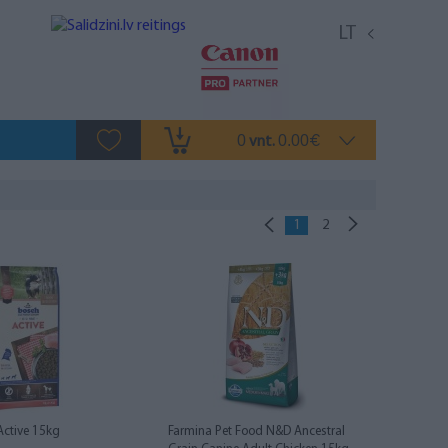
LT
0
0.00
vnt.
€
1
2
Active 15kg
Farmina Pet Food N&D Ancestral