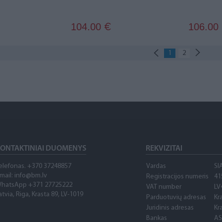
104.00
106.00
€
1
2
ONTAKTINIAI DUOMENYS
REKVIZITAI
elefonas. +370 37248857
Vardas
SI
mail: info@bm.lv
Registracijos numeris
41
hatsApp +371 27725222
VAT number
LV
atvia, Riga, Krasta 89, LV-1019
Parduotuvių adresas
Kr
Juridinis adresas
Kr
Bankas
AS