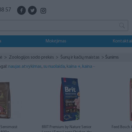
88 57
a
Mokėjimas
Kontaktai
vė
>
Zoologijos sodo prekės
>
Šunų ir kačių maistas
> Šunims
agal:
naujas atvykimas
,
su nuolaida
,
kaina +
,
kaina -
e Semimoist
BRIT Premium by Nature Senior
Feed Bosch 