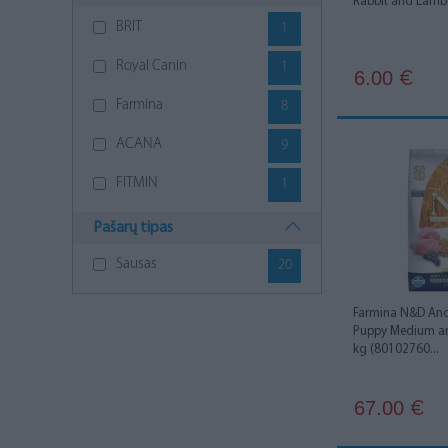
Rabbit and Lamb
BRIT
1
Royal Canin
1
6.00
€
Farmina
8
ACANA
9
FITMIN
1
Pašarų tipas
Sausas
20
Farmina N&D Ance
Puppy Medium a
kg (80102760...
67.00
€