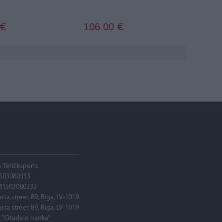
106.00
€
€
A TehEksperts
503080333
41503080333
asta street 89, Riga, LV-1019
asta street 89, Riga, LV-1019
 "Citadele banka"