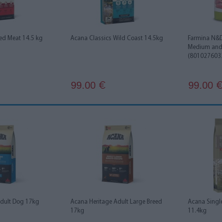
ed Meat 14.5 kg
Acana Classics Wild Coast 14.5kg
Farmina N&D
Medium and
(801027603
99.00
99.00
€
Adult Dog 17kg
Acana Heritage Adult Large Breed
Acana Singl
17kg
11.4kg