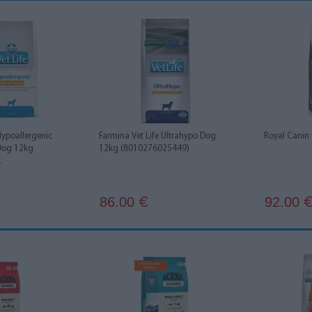
Hypoallergenic
Farmina Vet Life Ultrahypo Dog
Royal Canin 
 Dog 12kg
12kg (8010276025449)
.
86.00
92.00
€