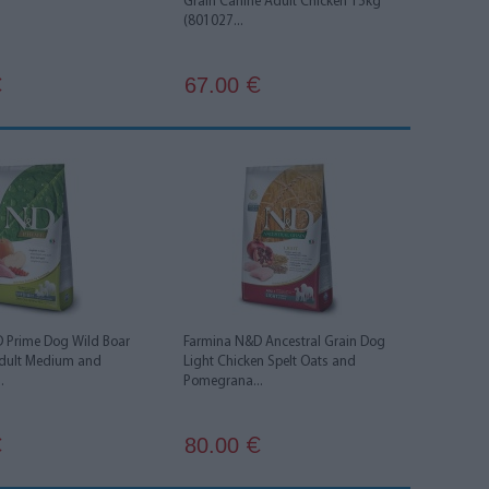
Grain Canine Adult Chicken 15kg
(801027...
67.00
€
€
 Prime Dog Wild Boar
Farmina N&D Ancestral Grain Dog
dult Medium and
Light Chicken Spelt Oats and
.
Pomegrana...
80.00
€
€