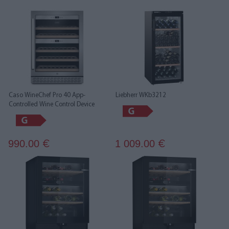
Caso WineChef Pro 40 App-
Liebherr WKb3212
Controlled Wine Control Device
990.00
1 009.00
€
€